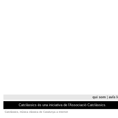
qui som
|
avís l
Catclàssics és una iniciativa de l'Associació Catclàssics.
Catclàssics, música clàssica de Catalunya a internet