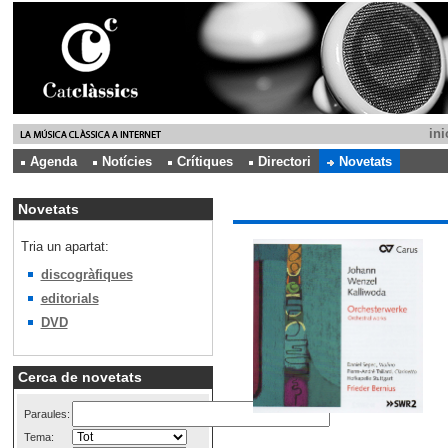
ini
Agenda
Notícies
Crítiques
Directori
Novetats
Novetats
Tria un apartat:
discogràfiques
editorials
DVD
Cerca de novetats
Paraules:
Tema: