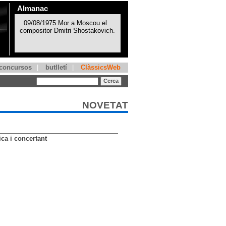
Almanac
concursos
|
butlletí
|
ClàssicsWeb
NOVETAT
ca i concertant