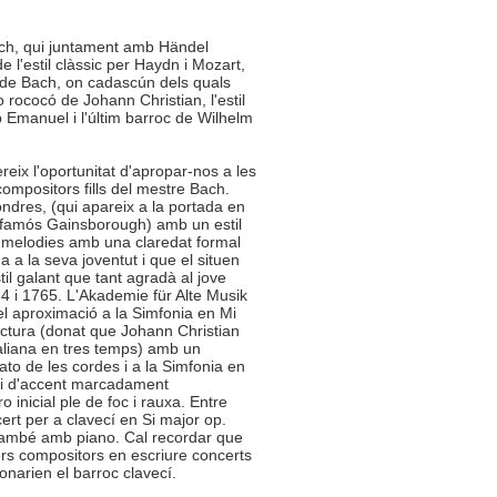
ch, qui juntament amb Händel
de l'estil clàssic per Haydn i Mozart,
lls de Bach, on cadascún dels quals
 o rococó de Johann Christian, l'estil
p Emanuel i l'últim barroc de Wilhelm
ix l'oportunitat d'apropar-nos a les
compositors fills del mestre Bach.
ndres, (qui apareix a la portada en
 famós Gainsborough) amb un estil
s melodies amb una claredat formal
a a la seva joventut i que el situen
il galant que tant agradà al jove
4 i 1765. L'Akademie für Alte Musik
del aproximació a la Simfonia en Mi
uctura (donat que Johann Christian
italiana en tres temps) amb un
cato de les cordes i a la Simfonia en
a i d'accent marcadament
inicial ple de foc i rauxa. Entre
rt per a clavecí en Si major op.
at també amb piano. Cal recordar que
rs compositors en escriure concerts
narien el barroc clavecí.