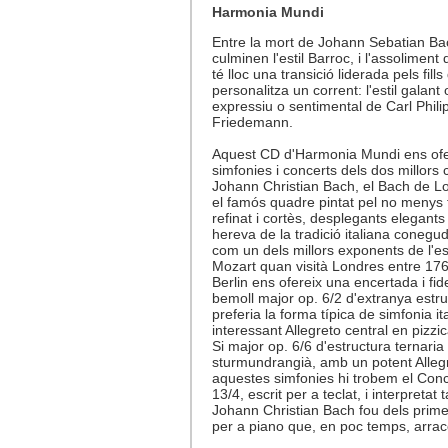
Harmonia Mundi
Entre la mort de Johann Sebatian Ba
culminen l'estil Barroc, i l'assoliment 
té lloc una transició liderada pels fi
personalitza un corrent: l'estil galant
expressiu o sentimental de Carl Phili
Friedemann.
Aquest CD d'Harmonia Mundi ens ofere
simfonies i concerts dels dos millors 
Johann Christian Bach, el Bach de Lo
el famós quadre pintat pel no menys
refinat i cortès, desplegants elegant
hereva de la tradició italiana conegud
com un dels millors exponents de l'est
Mozart quan visità Londres entre 176
Berlin ens ofereix una encertada i fi
bemoll major op. 6/2 d'extranya estr
preferia la forma típica de simfonia 
interessant Allegreto central en pizzi
Si major op. 6/6 d'estructura ternari
sturmundrangià, amb un potent Allegro 
aquestes simfonies hi trobem el Conce
13/4, escrit per a teclat, i interpret
Johann Christian Bach fou dels prime
per a piano que, en poc temps, arraco