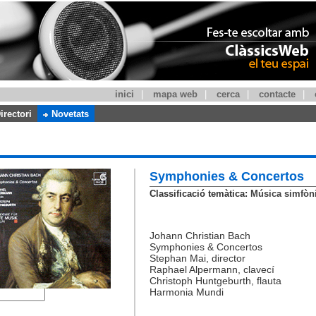
inici
|
mapa web
|
cerca
|
contacte
|
irectori
Novetats
Symphonies & Concertos
Classificació temàtica:
Música simfòni
Johann Christian Bach
Symphonies & Concertos
Stephan Mai, director
Raphael Alpermann, clavecí
Christoph Huntgeburth, flauta
Harmonia Mundi