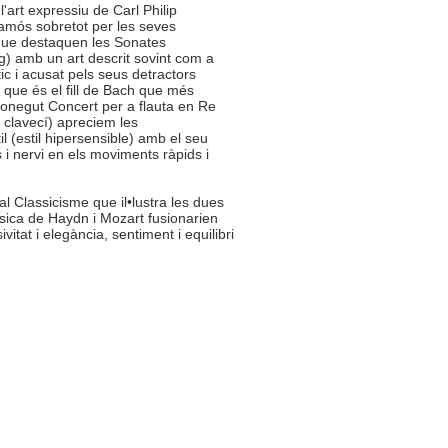
art expressiu de Carl Philip
mós sobretot per les seves
 que destaquen les Sonates
) amb un art descrit sovint com a
ic i acusat pels seus detractors
 que és el fill de Bach que més
 conegut Concert per a flauta en Re
clavecí) apreciem les
l (estil hipersensible) amb el seu
 i nervi en els moviments ràpids i
 Classicisme que il•lustra les dues
ssica de Haydn i Mozart fusionarien
itat i elegància, sentiment i equilibri