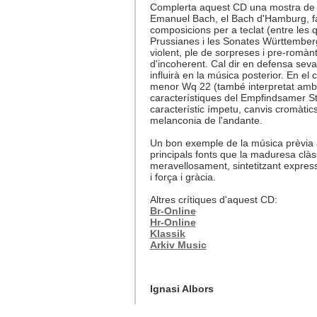
Complerta aquest CD una mostra de l'
Emanuel Bach, el Bach d'Hamburg, fa
composicions per a teclat (entre les
Prussianes i les Sonates Württemberg
violent, ple de sorpreses i pre-romànt
d'incoherent. Cal dir en defensa seva
influirà en la música posterior. En el
menor Wq 22 (també interpretat amb 
característiques del Empfindsamer Sti
característic ímpetu, canvis cromàtics
melanconia de l'andante.
Un bon exemple de la música prèvia al
principals fonts que la maduresa clà
meravellosament, sintetitzant expressiv
i força i gràcia.
Altres crítiques d'aquest CD:
Br-Online
Hr-Online
Klassik
Arkiv Music
Ignasi Albors