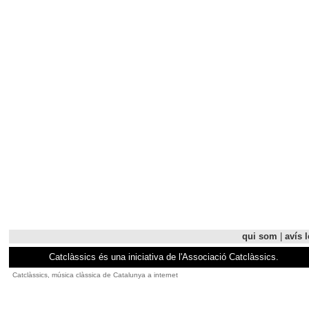
qui som
|
avís l
Catclàssics és una iniciativa de l'Associació Catclàssics.
Catclàssics, música clàssica de Catalunya a internet