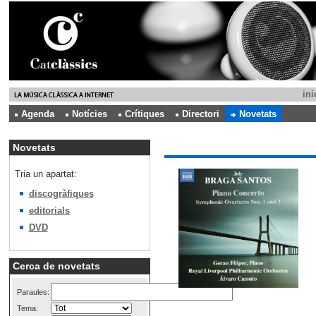
ini
Agenda
Notícies
Crítiques
Directori
Novetats
Novetats
Tria un apartat:
discogràfiques
editorials
DVD
Cerca de novetats
Paraules:
Tema: