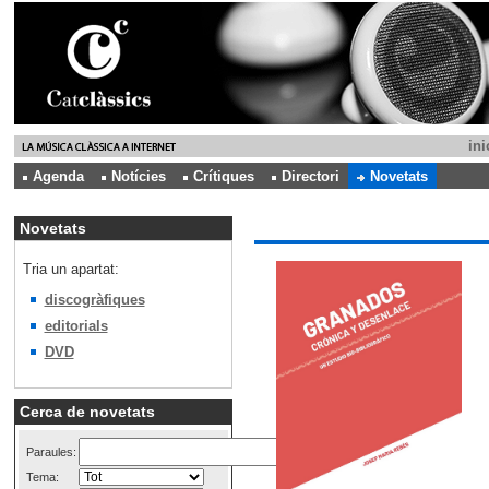
ini
Agenda
Notícies
Crítiques
Directori
Novetats
Novetats
Tria un apartat:
discogràfiques
editorials
DVD
Cerca de novetats
Paraules:
Tema: