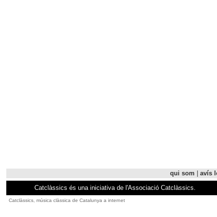
qui som
|
avís l
Catclàssics és una iniciativa de l'Associació Catclàssics.
Catclàssics, música clàssica de Catalunya a internet