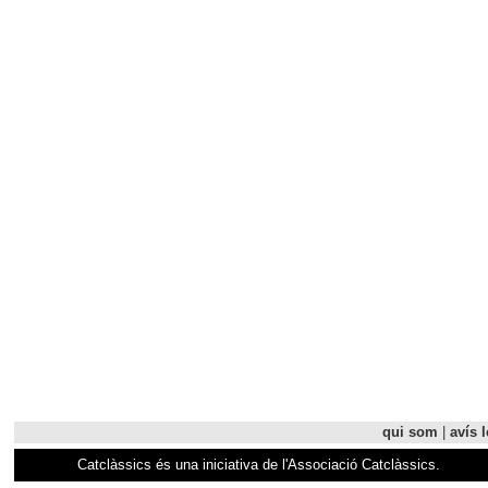
qui som
|
avís l
Catclàssics és una iniciativa de l'Associació Catclàssics.