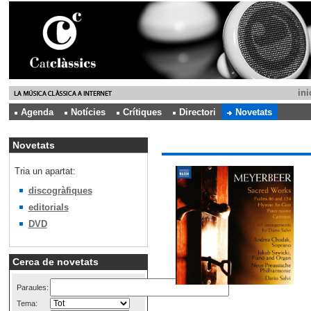
ini
Agenda
Notícies
Crítiques
Directori
Novetats
Novetats
Tria un apartat:
discogràfiques
editorials
DVD
Cerca de novetats
Paraules:
Tema: