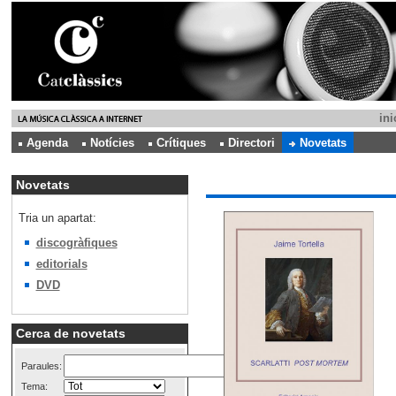
ini
Agenda
Notícies
Crítiques
Directori
Novetats
Novetats
Tria un apartat:
discogràfiques
editorials
DVD
Cerca de novetats
Paraules:
Tema: