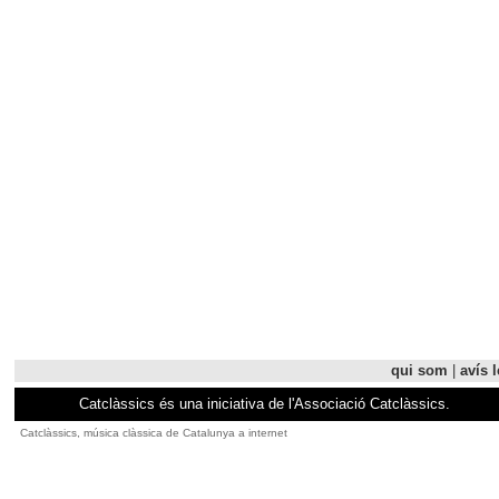
qui som
|
avís l
Catclàssics és una iniciativa de l'Associació Catclàssics.
Catclàssics, música clàssica de Catalunya a internet