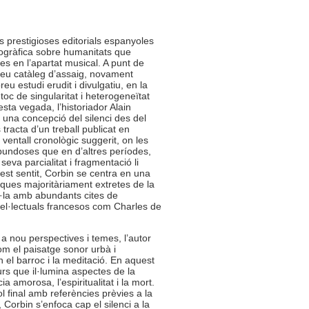
s prestigioses editorials espanyoles
iogràfica sobre humanitats que
s en l’apartat musical. A punt de
 seu catàleg d’assaig, novament
u estudi erudit i divulgatiu, en la
t toc de singularitat i heterogeneïtat
esta vegada, l’historiador Alain
 una concepció del silenci des del
tracta d’un treball publicat en
i ventall cronològic suggerit, on les
bundoses que en d’altres períodes,
eva parcialitat i fragmentació li
est sentit, Corbin se centra en una
iques majoritàriament extretes de la
el·la amb abundants cites de
el·lectuals francesos com Charles de
 a nou perspectives i temes, l’autor
m el paisatge sonor urbà i
 el barroc i la meditació. En aquest
curs que il·lumina aspectes de la
cia amorosa, l’espiritualitat i la mort.
ol final amb referències prèvies a la
, Corbin s’enfoca cap el silenci a la