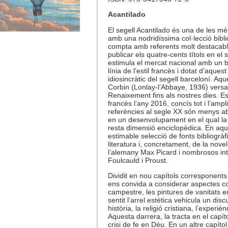
Acantilado
El segell Acantilado és una de les mé
amb una nodridíssima col·lecció bibl
compta amb referents molt destacable
publicar els quatre-cents títols en el
estimula el mercat nacional amb un bre
línia de l’estil francès i dotat d’aques
idiosincràtic del segell barceloní. Aqu
Corbin (Lonlay-l’Abbaye, 1936) versa
Renaixement fins als nostres dies. Es 
francès l’any 2016, concís tot i l’ampl
referències al segle XX són menys a
en un desenvolupament en el qual la s
resta dimensió enciclopèdica. En aqu
estimable selecció de fonts bibliogràf
literatura i, concretament, de la nov
l’alemany Max Picard i nombrosos int
Foulcauld i Proust.
Dividit en nou capítols corresponents
ens convida a considerar aspectes co
campestre, les pintures de vanitats en
sentit l’arrel estètica vehicula un dis
història, la religió cristiana, l’experièn
Aquesta darrera, la tracta en el capít
crisi de fe en Déu. En un altre capítol