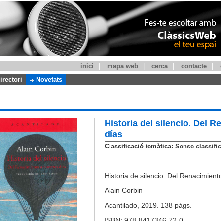
inici
|
mapa web
|
cerca
|
contacte
|
irectori
Novetats
Historia del silencio. Del 
días
Classificació temàtica:
Sense classific
Historia de silencio. Del Renacimient
Alain Corbin
Acantilado, 2019. 138 pàgs.
ISBN: 978-8417346-72-0