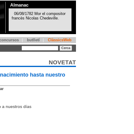
Almanac
concursos
|
butlletí
|
ClàssicsWeb
NOVETAT
Renacimiento hasta nuestro
ar
o a nuestros días