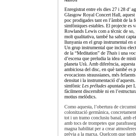
Naxos
Enregistrat entre els dies 27 i 28 d’
Glasgow Royal Concert Hall, aquest d
poc prodigades tant en l’àmbit de la
simfòniques estables. El projecte es v
Rowlands Lewis com a tècnic de so, p
molt qualitativa, també ha sabut capta
llunyania en el grup instrumental en
o
Un grup instrumental que inclou elect
de la “Meditation” de
Thais
i una
voca
d’escena que preludia la idea de mist
planeta Urà. Amb diferència, aquesta 
ambiciosa del disc, en què també es p
evocacions straussianes, més fefaents 
densitat i la instrumentació d’aquests
simfònic
Les préludes
apuntada per Le
fàcilment discernible ni en l’estructura
motius melòdics.
Como aquesta, l’obertura de circums
colonització germànica, concretament 
tot i un tramo conclusiu banal, amb ef
amb tocs de trompetes que parafrase
magna habilitat per a crear atmosfer
prèvia a la marxa. Quelcom que també