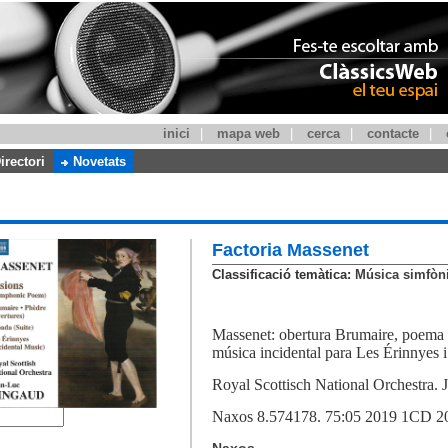
inici
|
mapa web
|
cerca
|
contacte
|
irectori
Novetats
Factoria Massenet
Classificació temàtica:
Música simfòni
Massenet: obertura Brumaire, poema s
música incidental para Les Érinnyes i
Royal Scottisch National Orchestra. 
Naxos 8.574178. 75:05 2019 1CD 2