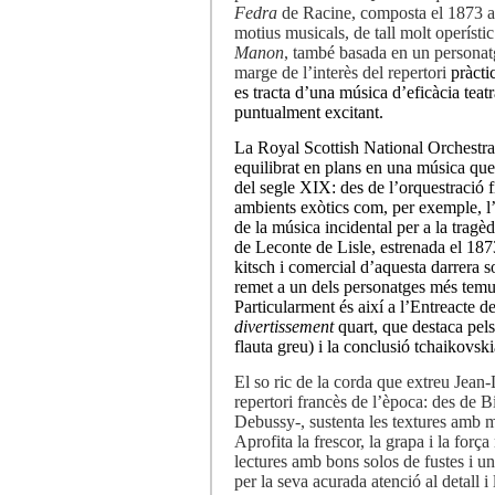
Fedra
de Racine, composta el 1873 am
motius musicals, de tall molt operísti
Manon
, també basada en un personatg
marge de l’interès del repertori
pràcti
es tracta d’una música d’eficàcia teatra
puntualment excitant.
La Royal Scottish National Orchestra a
equilibrat en plans en una música que
del segle XIX: des de l’orquestració f
ambients exòtics com, per exemple, l
de la música incidental per a la tragè
de Leconte de Lisle, estrenada el 1873.
kitsch i comercial d’aquesta darrera 
remet a un dels personatges més temut
Particularment és així a l’Entreacte de 
divertissement
quart, que destaca pels 
flauta greu) i la conclusió tchaikovsk
El so ric de la corda que extreu Jea
repertori francès de l’època: des de B
Debussy-, sustenta les textures amb m
Aprofita la frescor, la grapa i la forç
lectures amb bons solos de fustes i u
per la seva acurada atenció al detall i