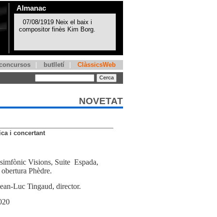
Almanac
concursos
|
butlletí
|
ClàssicsWeb
NOVETAT
ca i concertant
imfònic Visions, Suite
Espada,
 obertura Phèdre.
Jean-Luc Tingaud, director.
020