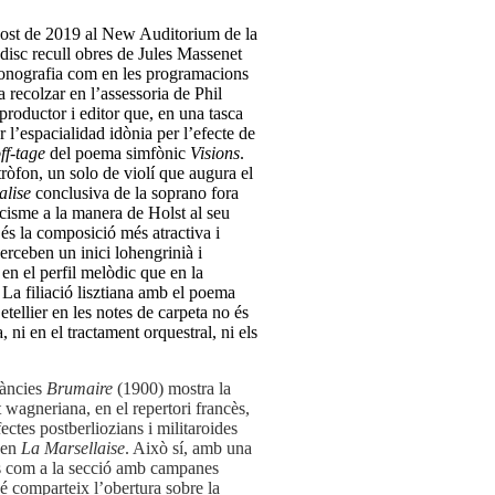
 agost de 2019 al New Auditorium de la
isc recull obres de Jules Massenet
 fonografia com en les programacions
a recolzar en l’assessoria de Phil
roductor i editor que, en una tasca
r l’espacialidad idònia per l’efecte de
ff-tage
del poema simfònic
Visions
.
ròfon, un solo de violí que augura el
lise
conclusiva de la soprano fora
icisme a la manera de Holst al seu
és la composició més atractiva i
erceben un inici lohengrinià i
en el perfil melòdic que en la
. La filiació lisztiana amb el poema
tellier en les notes de carpeta no és
, ni en el tractament orquestral, ni els
tàncies
Brumaire
(1900) mostra la
wagneriana, en el repertori francès,
ectes postberliozians i militaroides
gen
La Marsellaise
. Això sí, amb una
es com a la secció amb campanes
 comparteix l’obertura sobre la