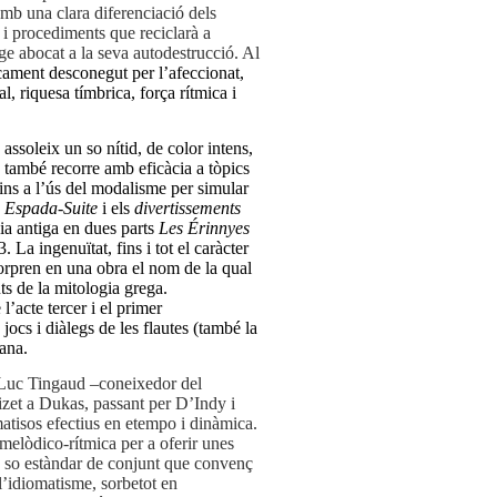
b una clara diferenciació dels
c i procediments que reciclarà a
e abocat a la seva autodestrucció. Al
cament desconegut per l’afeccionat,
l, riquesa tímbrica, força rítmica i
ssoleix un so nítid, de color intens,
 també recorre amb eficàcia a tòpics
ins a l’ús del modalisme per simular
’
Espada-Suite
i els
divertissements
dia antiga en dues parts
Les Érinnyes
 La ingenuïtat, fins i tot el caràcter
sorpren en una obra el nom de la qual
s de la mitologia grega.
l’acte tercer i el primer
jocs i diàlegs de les flautes (també la
iana.
n-Luc Tingaud –coneixedor del
izet a Dukas, passant per D’Indy i
atisos efectius en etempo i dinàmica.
a melòdico-rítmica per a oferir unes
n so estàndar de conjunt que convenç
 l’idiomatisme, sorbetot en