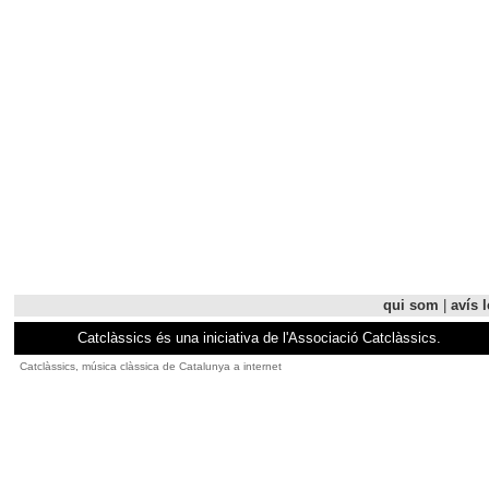
qui som
|
avís l
Catclàssics és una iniciativa de l'Associació Catclàssics.
Catclàssics, música clàssica de Catalunya a internet