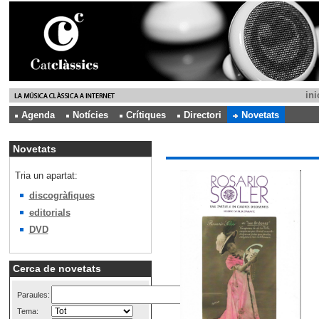
ini
Agenda
Notícies
Crítiques
Directori
Novetats
Novetats
Tria un apartat:
discogràfiques
editorials
DVD
Cerca de novetats
Paraules:
Tema: