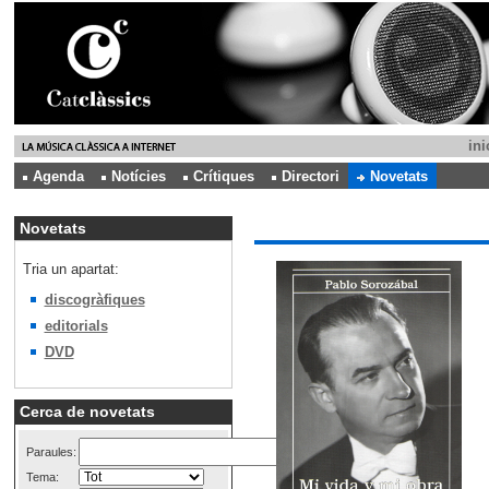
ini
Agenda
Notícies
Crítiques
Directori
Novetats
Novetats
Tria un apartat:
discogràfiques
editorials
DVD
Cerca de novetats
Paraules:
Tema: