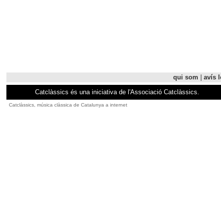
qui som
|
avís l
Catclàssics és una iniciativa de l'Associació Catclàssics.
Catclàssics, música clàssica de Catalunya a internet