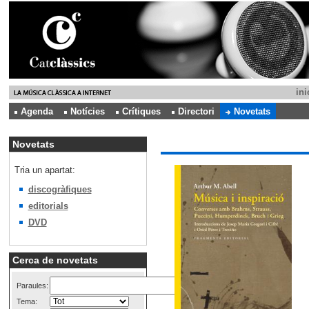
ini
Agenda
Notícies
Crítiques
Directori
Novetats
Novetats
Tria un apartat:
discogràfiques
editorials
DVD
Cerca de novetats
Paraules:
Tema: