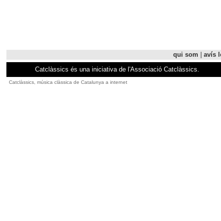
qui som
|
avís l
Catclàssics és una iniciativa de l'Associació Catclàssics.
Catclàssics, música clàssica de Catalunya a internet