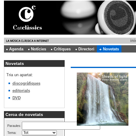
ini
Agenda
Notícies
Crítiques
Directori
Novetats
Novetats
Tria un apartat:
discogràfiques
editorials
DVD
Cerca de novetats
Paraules:
Tema: