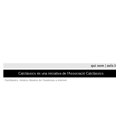
qui som
|
avís l
Catclàssics és una iniciativa de l'Associació Catclàssics.
Catclàssics, música clàssica de Catalunya a internet