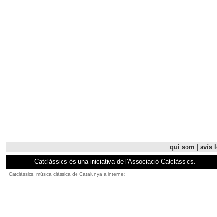
qui som
|
avís l
Catclàssics és una iniciativa de l'Associació Catclàssics.
Catclàssics, música clàssica de Catalunya a internet