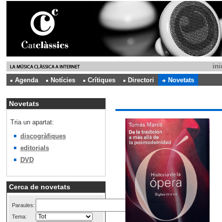
ini
Agenda
Notícies
Crítiques
Directori
Novetats
Novetats
Tria un apartat:
discogràfiques
editorials
DVD
Cerca de novetats
Paraules:
Tema: