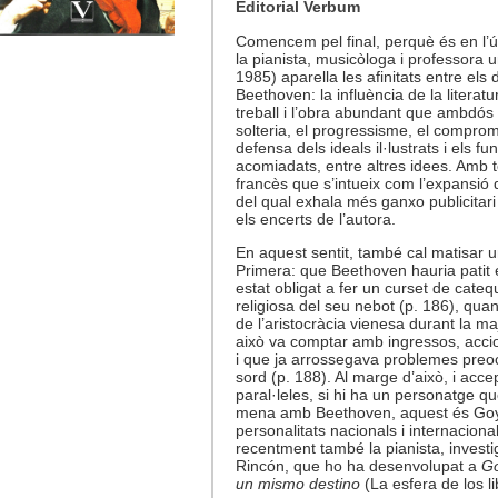
Editorial Verbum
Comencem pel final, perquè és en l’úl
la pianista, musicòloga i professora 
1985) aparella les afinitats entre els 
Beethoven: la influència de la literatu
treball i l’obra abundant que ambdós 
solteria, el progressisme, el comprom
defensa dels ideals il·lustrats i els f
acomiadats, entre altres idees. Amb to
francès que s’intueix com l’expansió d’
del qual exhala més ganxo publicitari 
els encerts de l’autora.
En aquest sentit, també cal matisar un
Primera: que Beethoven hauria patit 
estat obligat a fer un curset de cate
religiosa del seu nebot (p. 186), quan
de l’aristocràcia vienesa durant la maj
això va comptar amb ingressos, accio
i que ja arrossegava problemes preo
sord (p. 188). Al marge d’això, i acce
paral·leles, si hi ha un personatge q
mena amb Beethoven, aquest és Goya
personalitats nacionals i internaciona
recentment també la pianista, investi
Rincón, que ho ha desenvolupat a
Go
un mismo destino
(La esfera de los li