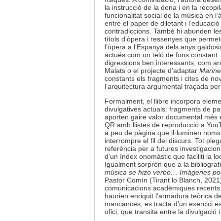
la instrucció de la dona i en la recop
funcionalitat social de la música en l
entre el paper de diletant i l’educaci
contradiccions. També hi abunden les
títols d’òpera i ressenyes que permet
l’òpera a l’Espanya dels anys galdosia
actués com un teló de fons constant. 
digressions ben interessants, com a
Malats o el projecte d’adaptar
Marine
constants els fragments i cites de nov
l’arquitectura argumental traçada per
Formalment, el llibre incorpora eleme
divulgatives actuals: fragments de part
aporten gaire valor documental més enl
QR amb llistes de reproducció a YouTu
a peu de pàgina que il·luminen noms 
interrompre el fil del discurs. Tot pleg
referència per a futures investigacion
d’un índex onomàstic que faciliti la l
Igualment sorprèn que a la bibliograf
música se hizo verbo… Imágenes po
Pastor Comín (Tirant lo Blanch, 2021),
comunicacions acadèmiques recents 
haurien enriquit l’armadura teòrica de
mancances, es tracta d’un exercici est
ofici, que transita entre la divulgació 