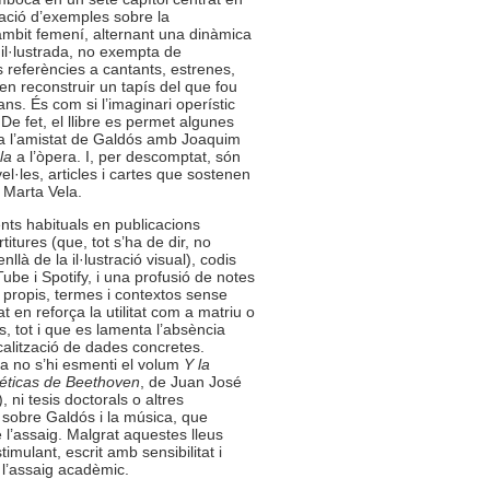
ilació d’exemples sobre la
’àmbit femení, alternant una dinàmica
ó il·lustrada, no exempta de
 referències a cantants, estrenes,
en reconstruir un tapís del que fou
ns. És com si l’imaginari operístic
De fet, el llibre es permet algunes
ra l’amistat de Galdós amb Joaquim
la
a l’òpera. I, per descomptat, són
el·les, articles i cartes que sostenen
 Marta Vela.
nts habituals en publicacions
itures (que, tot s’ha de dir, no
là de la il·lustració visual), codis
be i Spotify, i una profusió de notes
propis, termes i contextos sense
at en reforça la utilitat com a matriu o
s, tot i que es lamenta l’absència
ocalització de dades concretes.
ia no s’hi esmenti el volum
Y la
éticas de Beethoven
, de Juan José
 ni tesis doctorals o altres
sobre Galdós i la música, que
 l’assaig. Malgrat aquestes lleus
imulant, escrit amb sensibilitat i
i l’assaig acadèmic.