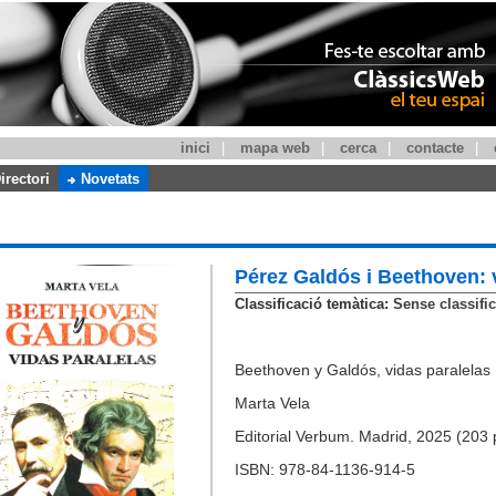
inici
|
mapa web
|
cerca
|
contacte
|
irectori
Novetats
Pérez Galdós i Beethoven: v
Classificació temàtica:
Sense classific
Beethoven y Galdós, vidas paralelas
Marta Vela
Editorial Verbum. Madrid, 2025 (203 
ISBN: 978-84-1136-914-5