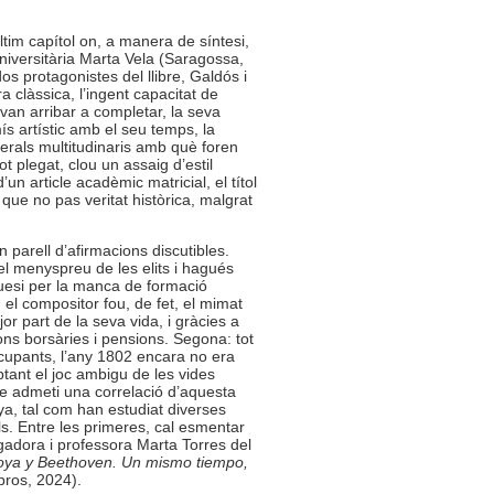
tim capítol on, a manera de síntesi,
universitària Marta Vela (Saragossa,
dos protagonistes del llibre, Galdós i
ra clàssica, l’ingent capacitat de
van arribar a completar, la seva
ís artístic amb el seu temps, la
unerals multitudinaris amb què foren
t plegat, clou un assaig d’estil
un article acadèmic matricial, el títol
que no pas veritat històrica, malgrat
 parell d’afirmacions discutibles.
el menyspreu de les elits i hagués
quesi per la manca de formació
 el compositor fou, de fet, el mimat
or part de la seva vida, i gràcies a
ns borsàries i pensions. Segona: tot
cupants, l’any 1802 encara no era
ptant el joc ambigu de les vides
ue admeti una correlació d’aquesta
, tal com han estudiat diverses
ls. Entre les primeres, cal esmentar
gadora i professora Marta Torres del
ya y Beethoven. Un mismo tiempo,
bros, 2024).