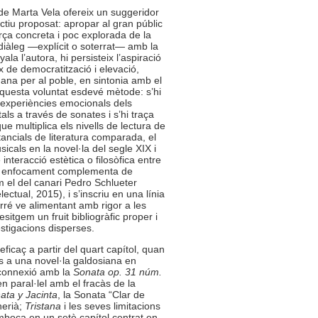
e de Marta Vela ofereix un suggeridor
ectiu proposat: apropar al gran públic
rça concreta i poc explorada de la
u diàleg —explícit o soterrat— amb la
a l’autora, hi persisteix l’aspiració
 de democratització i elevació,
ana per al poble, en sintonia amb el
questa voluntat esdevé mètode: s’hi
 experiències emocionals dels
als a través de sonates i s’hi traça
e multiplica els nivells de lectura de
tancials de literatura comparada, el
sicals en la novel·la del segle XIX i
nteracció estètica o filosòfica entre
est enfocament complementa de
m el del canari Pedro Schlueter
lectual, 2015), i s’inscriu en una línia
rré ve alimentant amb rigor a les
 desitgem un fruit bibliogràfic proper i
estigacions disperses.
ficaç a partir del quart capítol, quan
s a una novel·la galdosiana en
 connexió amb la
Sonata op. 31 núm.
en paral·lel amb el fracàs de la
ata y Jacinta
, la Sonata “Clar de
erià;
Tristana
i les seves limitacions
emboca en un setè capítol centrat en