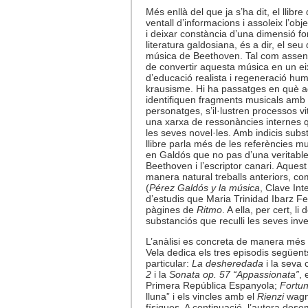
Més enllà del que ja s’ha dit, el llibr
ventall d’informacions i assoleix l’obj
i deixar constància d’una dimensió fo
literatura galdosiana, és a dir, el se
música de Beethoven. Tal com assenyal
de convertir aquesta música en un eix
d’educació realista i regeneració hum
krausisme. Hi ha passatges en què a
identifiquen fragments musicals amb
personatges, s’il·lustren processos vit
una xarxa de ressonàncies internes qu
les seves novel·les. Amb indicis subs
llibre parla més de les referències mu
en Galdós que no pas d’una veritable i
Beethoven i l’escriptor canari. Aqu
manera natural treballs anteriors, co
(
Pérez Galdós y la música
, Clave Inte
d’estudis que Maria Trinidad Ibarz Fe
pàgines de
Ritmo
. A ella, per cert, li
substanciós que reculli les seves inv
L’anàlisi es concreta de manera més e
Vela dedica els tres episodis següent
particular:
La desheredada
i la seva
2
i la
Sonata op. 57 “Appassionata”
, 
Primera República Espanyola;
Fortun
lluna” i els vincles amb el
Rienzi
wagn
físiques. A continuació, l’autora des