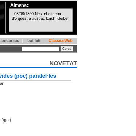
Almanac
concursos
|
butlletí
|
ClàssicsWeb
NOVETAT
ides (poc) paralel·les
ar
págs.)