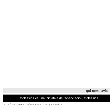
qui som
|
avís l
Catclàssics és una iniciativa de l'Associació Catclàssics.
Catclàssics, música clàssica de Catalunya a internet