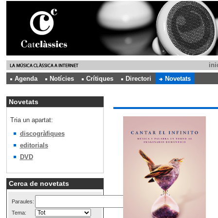
ini
Agenda
Notícies
Crítiques
Directori
Novetats
Novetats
Tria un apartat:
discogràfiques
editorials
DVD
Cerca de novetats
Paraules:
Tema: