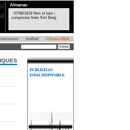
Almanac
concursos
|
butlletí
|
ClàssicsWeb
TIQUES