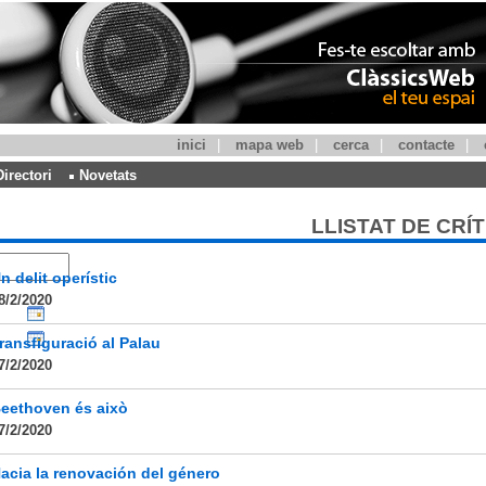
inici
|
mapa web
|
cerca
|
contacte
|
Directori
Novetats
LLISTAT DE CRÍ
n delit operístic
8/2/2020
ransfiguració al Palau
7/2/2020
eethoven és això
7/2/2020
acia la renovación del género