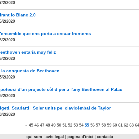
7/2/2020
irant lo Blanc 2.0
6/2/2020
'ensemble que ens porta a creuar fronteres
6/2/2020
eethoven estaría muy feliz
6/2/2020
 la conquesta de Beethoven
5/2/2020
poteosi d'un projecte sòlid per a l'any Beethoven al Palau
5/2/2020
igeti, Scarlatti i Soler units pel clavicèmbal de Taylor
3/2/2020
«
45
46
47
48
49
50
51
52
53
54
55
56
57
58
59
60
61
62
63
6
qui som
|
avís legal
|
pàgina d'inici
|
contacta