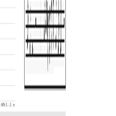
4
65
[...]
»