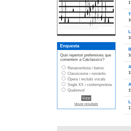
1
T
1
L
1
Enquesta
B
Quin repertori prefereixies que
1
comentem a Catclassics?
A
Renaixentista i barroc
1
Classicisme i romàntic
Òpera i recitals vocals
A
Segle XX i contemporània
Qualsevol
1
L
Veure resultats
1