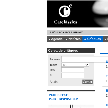
Agenda
Notícies
Crítiques
Cerca de crítiques
Paraules:
U
Tema:
1
Inici:
Fí:
T
1
Ajuda
B
1
H