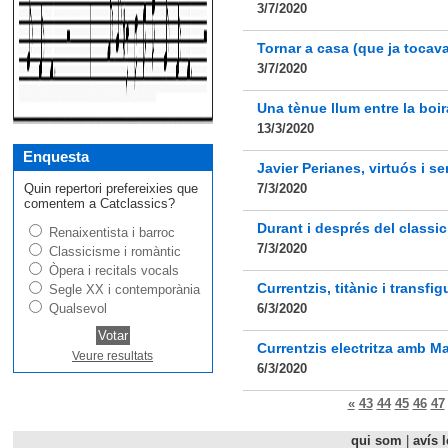
3/7/2020
Tornar a casa (que ja tocava
3/7/2020
Una tènue llum entre la boir
13/3/2020
Enquesta
Javier Perianes, virtuós i se
Quin repertori prefereixies que
7/3/2020
comentem a Catclassics?
Durant i després del classic
Renaixentista i barroc
7/3/2020
Classicisme i romàntic
Òpera i recitals vocals
Currentzis, titànic i transfi
Segle XX i contemporània
Qualsevol
6/3/2020
Currentzis electritza amb Ma
Veure resultats
6/3/2020
«
43
44
45
46
47
qui som
|
avís l