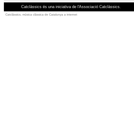
Catclàssics és una iniciativa de l'Associació Catclàssics.
Catclàssics, música clàssica de Catalunya a internet