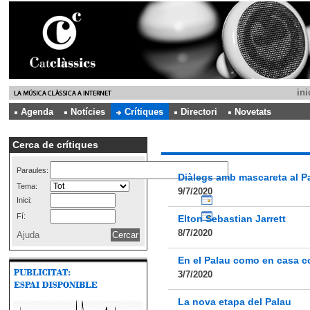
ini
Agenda
Notícies
Crítiques
Directori
Novetats
Cerca de crítiques
Paraules:
Diàlegs amb mascareta al P
Tema:
9/7/2020
Inici:
Fí:
Elton Sebastian Jarrett
8/7/2020
Ajuda
En el Palau como en casa c
3/7/2020
La nova etapa del Palau