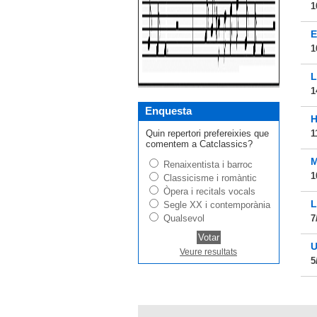
1
E
1
L
1
Enquesta
H
Quin repertori prefereixies que
1
comentem a Catclassics?
M
Renaixentista i barroc
1
Classicisme i romàntic
Òpera i recitals vocals
L
Segle XX i contemporània
Qualsevol
7
U
Veure resultats
5