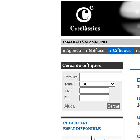
Agenda
Notícies
Crítiques
Cerca de crítiques
Paraules:
E
Tema:
1
Inici:
Fí:
U
1
Ajuda
U
1
C