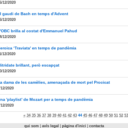
6/12/2020
l gaudi de Bach en temps d'Advent
6/12/2020
'OBC brilla al costat d'Emmanuel Pahud
4/12/2020
eroica ‘Traviata' en temps de pandèmia
1/12/2020
itridate brillant, però escapçat
0/12/2020
a dama de les camèlies, amenaçada de mort pel Procicat
/12/2020
na 'playlist' de Mozart per a temps de pandèmia
/12/2020
«
34
35
36
37
38
39
40
41
42
43
44
45
46
47
48
49
50
51
52
5
qui som
|
avís legal
|
pàgina d'inici
|
contacta