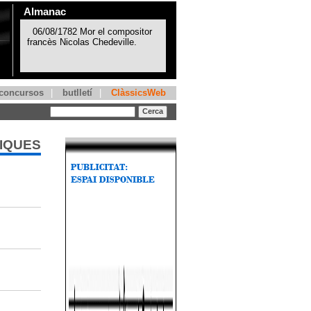
Almanac
concursos
|
butlletí
|
ClàssicsWeb
TIQUES