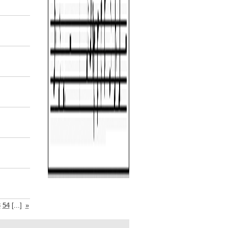
3
54
[...]
»