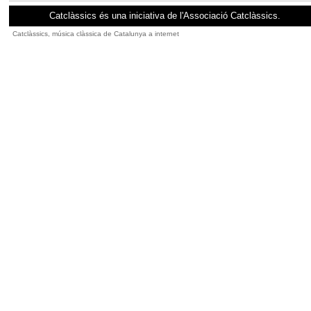
Catclàssics és una iniciativa de l'Associació Catclàssics.
Catclàssics, música clàssica de Catalunya a internet