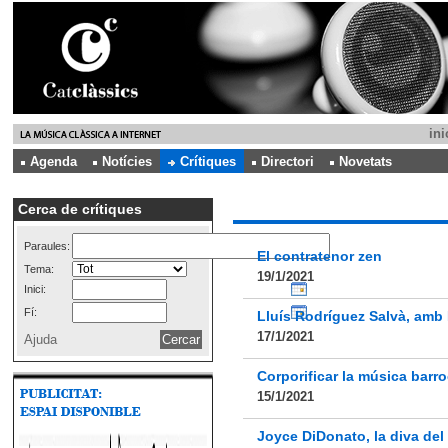
ini
Agenda
Notícies
Crítiques
Directori
Novetats
Cerca de crítiques
Paraules:
El contratenor zen
Tema:
19/1/2021
Inici:
Fí:
Lluís Rodríguez Salvà, amb 
17/1/2021
Ajuda
Corporificar la música barr
15/1/2021
Joyce DiDonato, la diva del