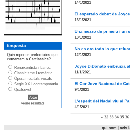
14/1/2021
El esperado debut de Joyce
13/1/2021
Una mezzo de primera i un c
13/1/2021
Enquesta
No es oro todo lo que reluc
Quin repertori prefereixies que
12/1/2021
comentem a Catclassics?
Joyce DiDonato embruixa al
Renaixentista i barroc
11/1/2021
Classicisme i romàntic
Òpera i recitals vocals
El Cor Jove Nacional de Cat
Segle XX i contemporània
Qualsevol
9/1/2021
L'esperit del Nadal viu al Pa
Veure resultats
4/1/2021
«
32
33
34
35
36
qui som
|
avís l