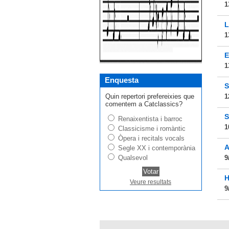
1
L
1
E
1
Enquesta
S
Quin repertori prefereixies que
1
comentem a Catclassics?
S
Renaixentista i barroc
1
Classicisme i romàntic
Òpera i recitals vocals
A
Segle XX i contemporània
Qualsevol
9
H
Veure resultats
9