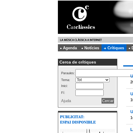
Agenda
Notícies
Crítiques
Cerca de crítiques
Paraules:
U
Tema:
2
Inici:
Fí:
U
1
Ajuda
U
1
L