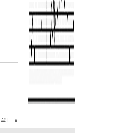
1
42
[...]
»