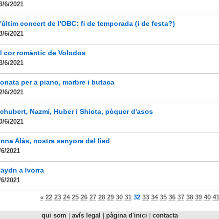
3/6/2021
'últim concert de l'OBC: fi de temporada (i de festa?)
3/6/2021
l cor romàntic de Volodos
3/6/2021
onata per a piano, marbre i butaca
2/6/2021
chubert, Nazmi, Huber i Shiota, pòquer d'asos
0/6/2021
nna Alàs, nostra senyora del lied
/6/2021
aydn a Ivorra
/6/2021
«
22
23
24
25
26
27
28
29
30
31
32
33
34
35
36
37
38
39
40
4
qui som
|
avís legal
|
pàgina d'inici
|
contacta