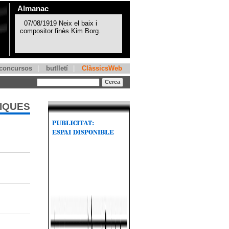
Almanac
concursos
|
butlletí
|
ClàssicsWeb
TIQUES