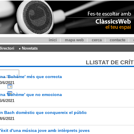
inici
|
mapa web
|
cerca
|
contacte
|
Directori
Novetats
LLISTAT DE CRÍ
na ‘Bohème' més que correcta
0/6/2021
na 'Bohème' que no emociona
6/6/2021
n Bach domèstic que conquereix el públic
4/6/2021
'èxit d'una música jove amb intèrprets joves