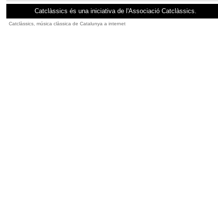
Catclàssics és una iniciativa de l'Associació Catclàssics.
Catclàssics, música clàssica de Catalunya a internet