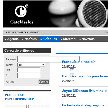
ini
Agenda
Notícies
Crítiques
Directori
Novetats
Cerca de crítiques
Paraules:
Franquícia o nació?
Tema:
22/9/2021
Inici:
Fí:
Cariñosa ovación para la nu
22/9/2021
Ajuda
Joyce DiDonato il·lumina el
22/9/2021
La taula de diàleg segons 