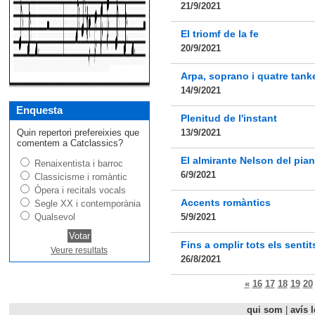
21/9/2021
El triomf de la fe
20/9/2021
Arpa, soprano i quatre tank
14/9/2021
Enquesta
Plenitud de l'instant
Quin repertori prefereixies que
13/9/2021
comentem a Catclassics?
El almirante Nelson del pia
Renaixentista i barroc
6/9/2021
Classicisme i romàntic
Òpera i recitals vocals
Accents romàntics
Segle XX i contemporània
Qualsevol
5/9/2021
Fins a omplir tots els sentit
Veure resultats
26/8/2021
«
16
17
18
19
20
qui som
|
avís l