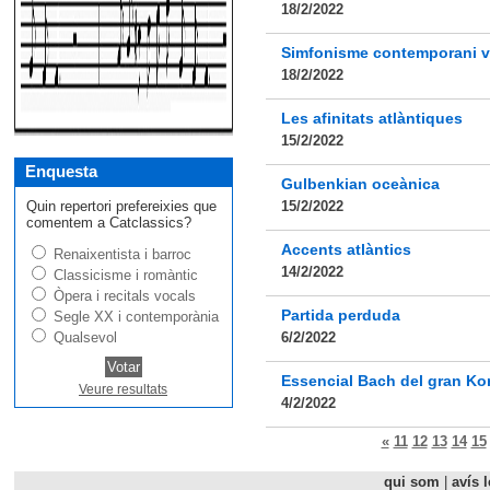
18/2/2022
Simfonisme contemporani v
18/2/2022
Les afinitats atlàntiques
15/2/2022
Enquesta
Gulbenkian oceànica
Quin repertori prefereixies que
15/2/2022
comentem a Catclassics?
Accents atlàntics
Renaixentista i barroc
14/2/2022
Classicisme i romàntic
Òpera i recitals vocals
Partida perduda
Segle XX i contemporània
Qualsevol
6/2/2022
Essencial Bach del gran Ko
Veure resultats
4/2/2022
«
11
12
13
14
15
qui som
|
avís l