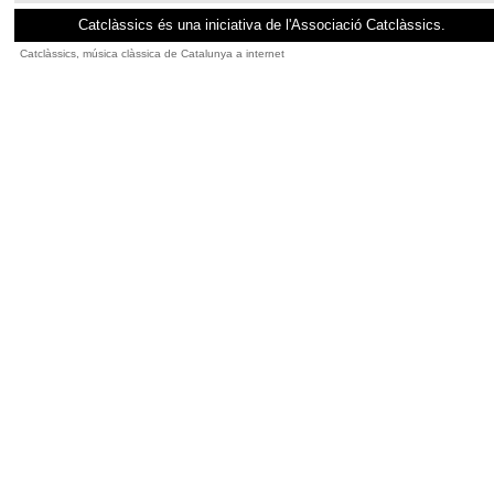
Catclàssics és una iniciativa de l'Associació Catclàssics.
Catclàssics, música clàssica de Catalunya a internet