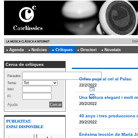
ini
Agenda
Notícies
Crítiques
Directori
Novetats
Cerca de crítiques
Paraules:
Orfeu puja al cel al Palau
Tema:
22/2/2022
Inici:
Fí:
Una lectura elegant i molt m
20/2/2022
Ajuda
40 anys i tres produccions
20/2/2022
Enésima lección de Maria J