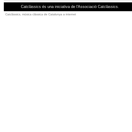
Catclàssics és una iniciativa de l'Associació Catclàssics.
Catclàssics, música clàssica de Catalunya a internet