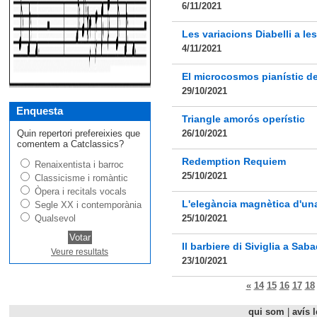
6/11/2021
Les variacions Diabelli a l
4/11/2021
El microcosmos pianístic d
29/10/2021
Enquesta
Triangle amorós operístic
Quin repertori prefereixies que
26/10/2021
comentem a Catclassics?
Redemption Requiem
Renaixentista i barroc
25/10/2021
Classicisme i romàntic
Òpera i recitals vocals
L'elegància magnètica d'una
Segle XX i contemporània
Qualsevol
25/10/2021
Il barbiere di Siviglia a Saba
Veure resultats
23/10/2021
«
14
15
16
17
18
qui som
|
avís l