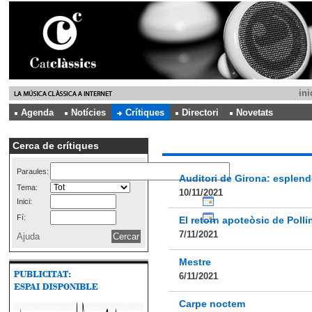
ini
Agenda
Notícies
Crítiques
Directori
Novetats
Cerca de crítiques
Paraules:
Auditori de Girona: esplendo
Tema:
10/11/2021
Inici:
Fí:
El retorn apoteòsic de Pollin
7/11/2021
Ajuda
Mestre
6/11/2021
Carpe noctem