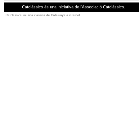
Catclàssics és una iniciativa de l'Associació Catclàssics.
Catclàssics, música clàssica de Catalunya a internet