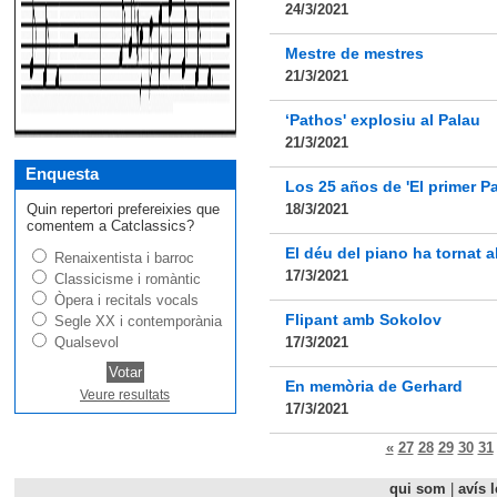
24/3/2021
Mestre de mestres
21/3/2021
‘Pathos' explosiu al Palau
21/3/2021
Enquesta
Los 25 años de 'El primer Pa
Quin repertori prefereixies que
18/3/2021
comentem a Catclassics?
El déu del piano ha tornat a
Renaixentista i barroc
17/3/2021
Classicisme i romàntic
Òpera i recitals vocals
Flipant amb Sokolov
Segle XX i contemporània
Qualsevol
17/3/2021
En memòria de Gerhard
Veure resultats
17/3/2021
«
27
28
29
30
31
qui som
|
avís l