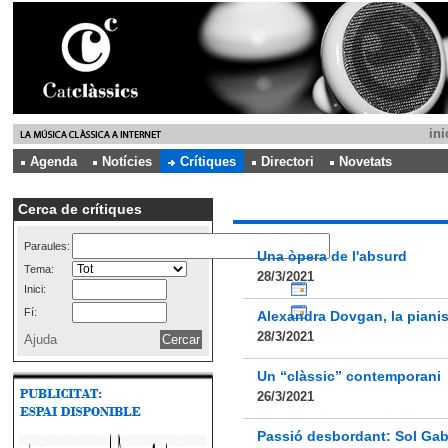
ini
Agenda
Notícies
Crítiques
Directori
Novetats
Cerca de crítiques
Paraules:
Una òpera de l'absurd
Tema:
28/3/2021
Inici:
Fí:
Alexandra Dovgan, la pianis
28/3/2021
Ajuda
Un “clàssic” contemporani
26/3/2021
Passió desbordant: Sol Gabe