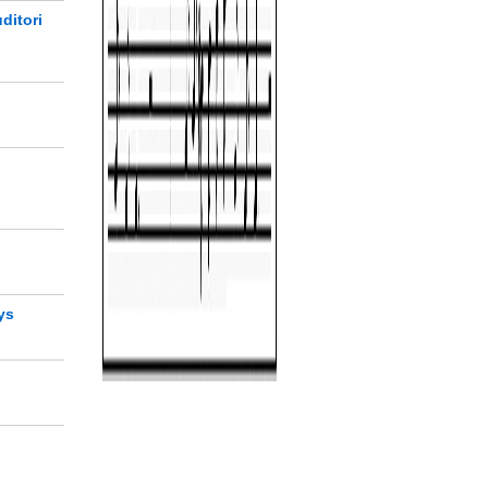
ditori
ó
ys