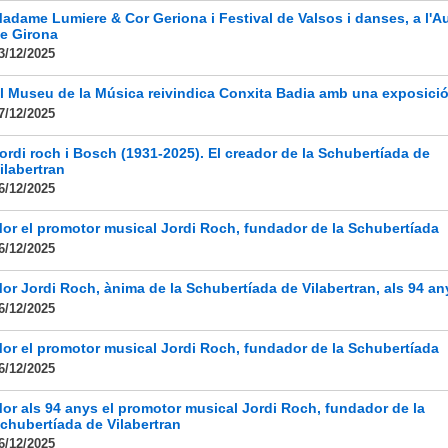
adame Lumiere & Cor Geriona i Festival de Valsos i danses, a l'Au
e Girona
3/12/2025
l Museu de la Música reivindica Conxita Badia amb una exposici
7/12/2025
ordi roch i Bosch (1931-2025). El creador de la Schubertíada de
ilabertran
6/12/2025
or el promotor musical Jordi Roch, fundador de la Schubertíada
6/12/2025
or Jordi Roch, ànima de la Schubertíada de Vilabertran, als 94 an
6/12/2025
or el promotor musical Jordi Roch, fundador de la Schubertíada
6/12/2025
or als 94 anys el promotor musical Jordi Roch, fundador de la
chubertíada de Vilabertran
6/12/2025