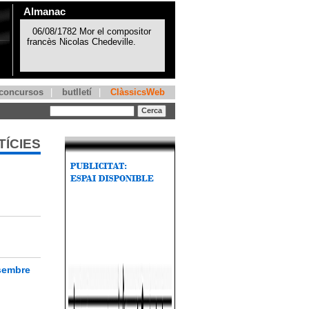
Almanac
concursos
|
butlletí
|
ClàssicsWeb
TÍCIES
esembre