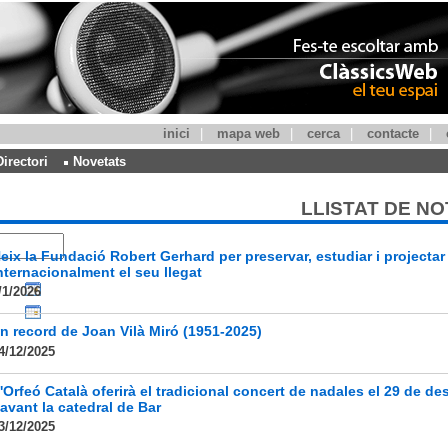
inici
|
mapa web
|
cerca
|
contacte
|
Directori
Novetats
LLISTAT DE NO
eix la Fundació Robert Gerhard per preservar, estudiar i projectar
nternacionalment el seu llegat
/1/2026
n record de Joan Vilà Miró (1951-2025)
4/12/2025
'Orfeó Català oferirà el tradicional concert de nadales el 29 de d
avant la catedral de Bar
3/12/2025