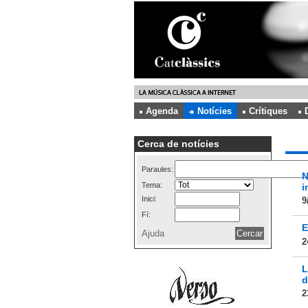
Agenda
Notícies
Crítiques
Cerca de notícies
Paraules:
N
Tema:
i
Inici:
9
Fí:
E
Ajuda
2
L
d
2