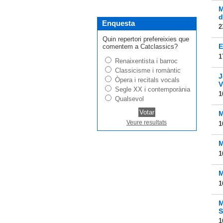
M
d
Enquesta
2
Quin repertori prefereixies que
E
comentem a Catclassics?
1
Renaixentista i barroc
Classicisme i romàntic
J
Òpera i recitals vocals
V
Segle XX i contemporània
1
Qualsevol
M
Veure resultats
1
M
1
M
1
M
S
1