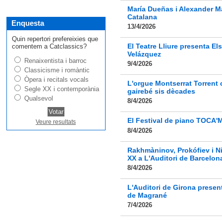
María Dueñas i Alexander Mal
Catalana
Enquesta
13/4/2026
Quin repertori prefereixies que
El Teatre Lliure presenta 
comentem a Catclassics?
Velázquez
Renaixentista i barroc
9/4/2026
Classicisme i romàntic
Òpera i recitals vocals
L'orgue Montserrat Torrent 
Segle XX i contemporània
gairebé sis dècades
Qualsevol
8/4/2026
El Festival de piano TOCA'M 
Veure resultats
8/4/2026
Rakhmàninov, Prokófiev i Ni
XX a L'Auditori de Barcelon
8/4/2026
L'Auditori de Girona presen
de Magrané
7/4/2026