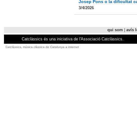
Josep Pons o la dificultat c
3/4/2026
qui som
|
avís l
Catclàssics és una iniciativa de l'Associació Catclàssics.
Catclàssics, música clàssica de Catalunya a internet