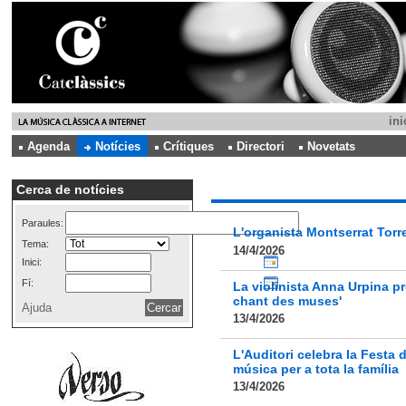
ini
Agenda
Notícies
Crítiques
Directori
Novetats
Cerca de notícies
Paraules:
L'organista Montserrat Torre
Tema:
14/4/2026
Inici:
Fí:
La violinista Anna Urpina pr
chant des muses'
Ajuda
13/4/2026
L'Auditori celebra la Festa d
música per a tota la família
13/4/2026