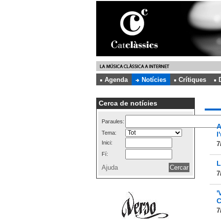
Agenda
Notícies
Crítiques
Cerca de notícies
Paraules:
A
Tema:
l
Inici:
7
Fí:
L
Ajuda
7
'
C
7