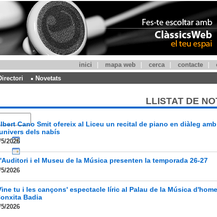
inici
|
mapa web
|
cerca
|
contacte
|
Directori
Novetats
LLISTAT DE NO
lbert Cano Smit ofereix al Liceu un recital de piano en diàleg amb
'univers dels nabís
/5/2026
'Auditori i el Museu de la Música presenten la temporada 26-27
/5/2026
Vine tu i les cançons' espectacle líric al Palau de la Música d'hom
onxita Badia
/5/2026