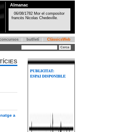
Almanac
concursos
|
butlletí
|
ClàssicsWeb
TÍCIES
enatge a