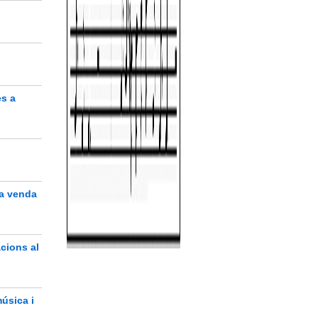
es a
la venda
cions al
úsica i