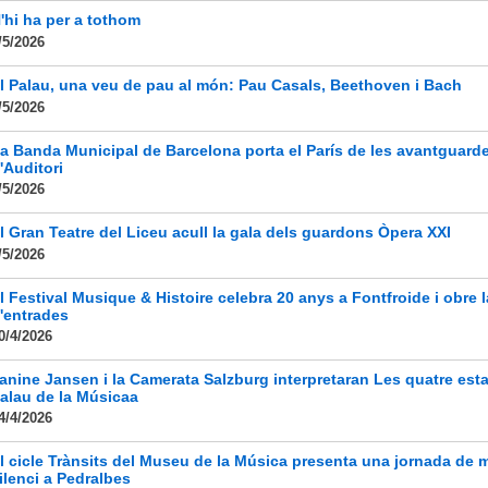
'hi ha per a tothom
/5/2026
l Palau, una veu de pau al món: Pau Casals, Beethoven i Bach
/5/2026
a Banda Municipal de Barcelona porta el París de les avantguard
'Auditori
/5/2026
l Gran Teatre del Liceu acull la gala dels guardons Òpera XXI
/5/2026
l Festival Musique & Histoire celebra 20 anys a Fontfroide i obre 
'entrades
0/4/2026
anine Jansen i la Camerata Salzburg interpretaran Les quatre esta
alau de la Músicaa
4/4/2026
l cicle Trànsits del Museu de la Música presenta una jornada de m
ilenci a Pedralbes