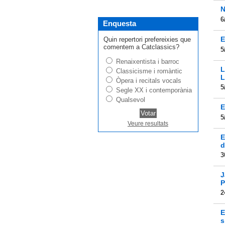
N
6
Enquesta
E
Quin repertori prefereixies que
comentem a Catclassics?
5
Renaixentista i barroc
L
Classicisme i romàntic
L
Òpera i recitals vocals
5
Segle XX i contemporània
Qualsevol
E
5
Veure resultats
E
d
3
J
P
2
E
s