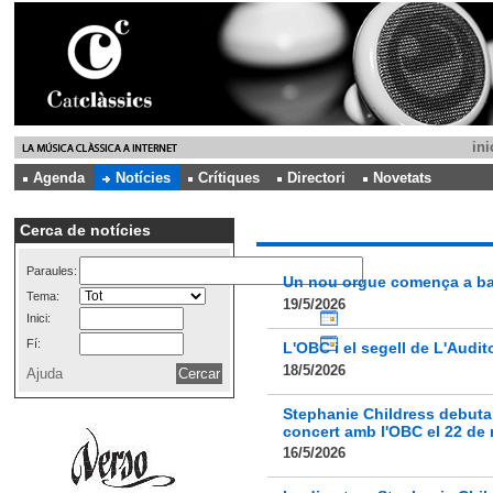
ini
Agenda
Notícies
Crítiques
Directori
Novetats
Cerca de notícies
Paraules:
Un nou orgue comença a ba
Tema:
19/5/2026
Inici:
Fí:
L'OBC i el segell de L'Audi
18/5/2026
Ajuda
Stephanie Childress debutar
concert amb l'OBC el 22 de
16/5/2026