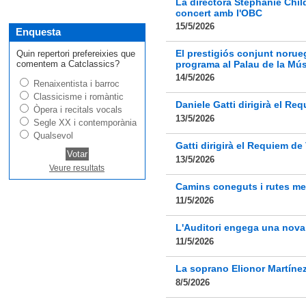
La directora Stephanie Chil
concert amb l'OBC
15/5/2026
Enquesta
El prestigiós conjunt noru
Quin repertori prefereixies que
comentem a Catclassics?
programa al Palau de la Mú
14/5/2026
Renaixentista i barroc
Classicisme i romàntic
Daniele Gatti dirigirà el Re
Òpera i recitals vocals
13/5/2026
Segle XX i contemporània
Qualsevol
Gatti dirigirà el Requiem de
13/5/2026
Veure resultats
Camins coneguts i rutes me
11/5/2026
L'Auditori engega una nova
11/5/2026
La soprano Elionor Martínez 
8/5/2026