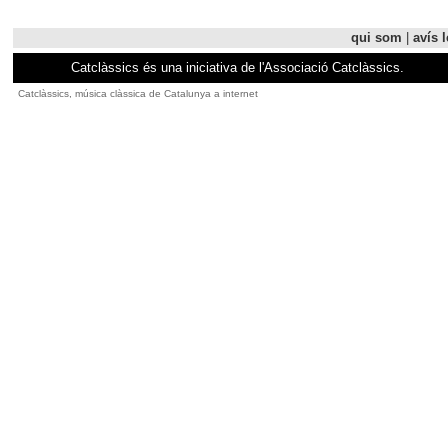
qui som
|
avís l
Catclàssics és una iniciativa de l'Associació Catclàssics.
Catclàssics, música clàssica de Catalunya a internet