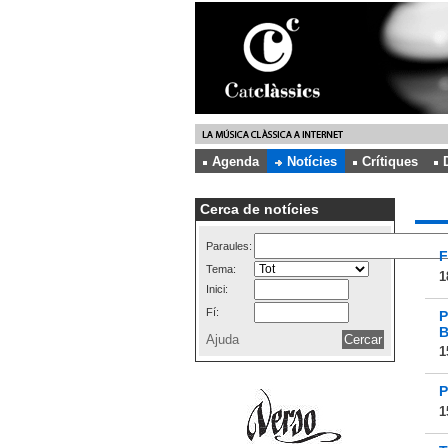
Agenda
Notícies
Crítiques
Cerca de notícies
Paraules:
F
Tema:
1
Inici:
Fí:
P
B
Ajuda
1
P
1