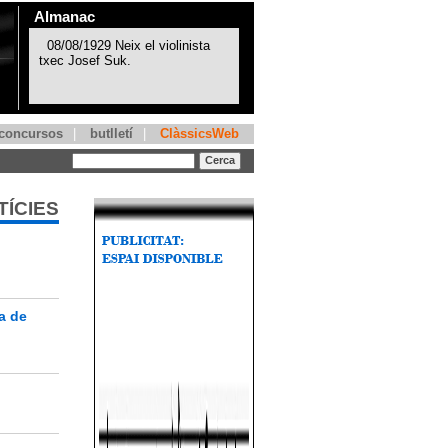
Almanac
concursos
|
butlletí
|
ClàssicsWeb
TÍCIES
a de