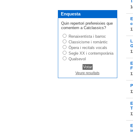
T
1
Enquesta
E
Quin repertori prefereixies que
c
comentem a Catclassics?
1
Renaixentista i barroc
L
Classicisme i romàntic
G
Òpera i recitals vocals
1
Segle XX i contemporània
Qualsevol
E
F
Veure resultats
1
P
1
E
T
1
E
i