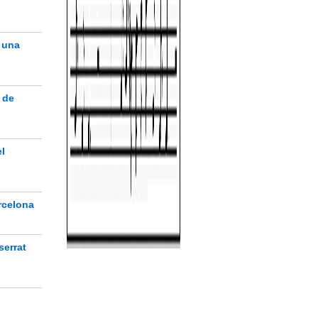
p una
 de
l
rcelona
serrat