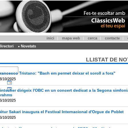
inici
|
mapa web
|
cerca
|
contacte
|
Directori
Novetats
LLISTAT DE NO
rancesco Tristano: "Bach em permet deixar el soroll a fora"
8/10/2025
intscher dirigeix l'OBC en un concert dedicat a la Segona simfoni
rahms
5/10/2025
étur Sakari inaugura el Festival Internacional d'Orgue de Poblet
5/10/2025