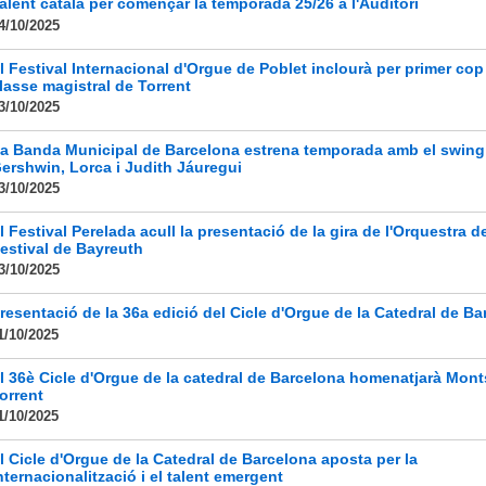
alent català per començar la temporada 25/26 a l'Auditori
4/10/2025
l Festival Internacional d'Orgue de Poblet inclourà per primer co
lasse magistral de Torrent
3/10/2025
a Banda Municipal de Barcelona estrena temporada amb el swing
ershwin, Lorca i Judith Jáuregui
3/10/2025
l Festival Perelada acull la presentació de la gira de l'Orquestra de
estival de Bayreuth
3/10/2025
resentació de la 36a edició del Cicle d'Orgue de la Catedral de Ba
1/10/2025
l 36è Cicle d'Orgue de la catedral de Barcelona homenatjarà Mont
orrent
1/10/2025
l Cicle d'Orgue de la Catedral de Barcelona aposta per la
nternacionalització i el talent emergent