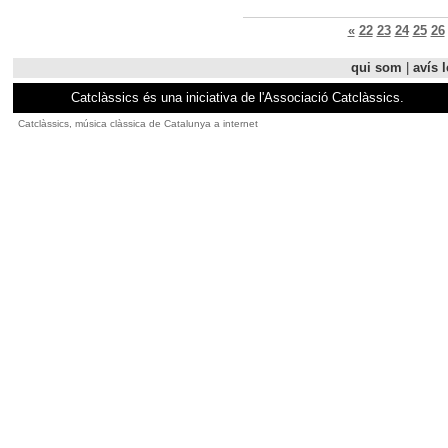
«
22
23
24
25
26
qui som
|
avís l
Catclàssics és una iniciativa de l'Associació Catclàssics.
Catclàssics, música clàssica de Catalunya a internet