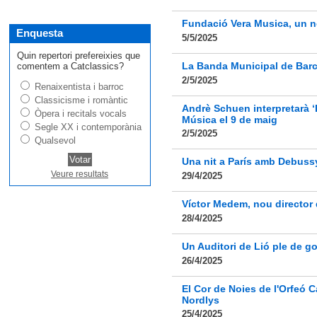
Fundació Vera Musica, un no
Enquesta
5/5/2025
Quin repertori prefereixies que
La Banda Municipal de Barce
comentem a Catclassics?
2/5/2025
Renaixentista i barroc
Classicisme i romàntic
Andrè Schuen interpretarà ‘E
Òpera i recitals vocals
Música el 9 de maig
Segle XX i contemporània
2/5/2025
Qualsevol
Una nit a París amb Debussy
Veure resultats
29/4/2025
Víctor Medem, nou director 
28/4/2025
Un Auditori de Lió ple de g
26/4/2025
El Cor de Noies de l'Orfeó 
Nordlys
25/4/2025