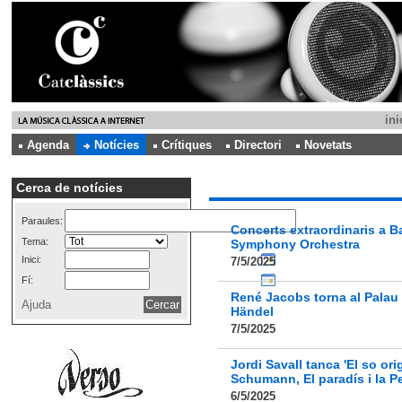
ini
Agenda
Notícies
Crítiques
Directori
Novetats
Cerca de notícies
Paraules:
Concerts extraordinaris a 
Tema:
Symphony Orchestra
Inici:
7/5/2025
Fí:
René Jacobs torna al Palau
Ajuda
Händel
7/5/2025
Jordi Savall tanca 'El so or
Schumann, El paradís i la Pe
6/5/2025