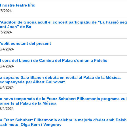
l nostre teatre líric
/5/2024
'Auditori de Girona acull el concert participatiu de “La Passió se
ant Joan” de Ba
/5/2024
'oblit constant del present
0/4/2024
l cors del Liceu i de Cambra del Palau s'uniran a Fidelio
9/4/2024
a soprano Sara Blanch debuta en recital al Palau de la Música,
companyada per Albert Guinovart
6/4/2024
a nova temporada de la Franz Schubert Filharmonia programa vui
oncerts al Palau de la Música
6/4/2024
a Franz Schubert Filharmonia celebra la majoria d'edat amb Daish
ashimoto, Olga Kern i Vengerov