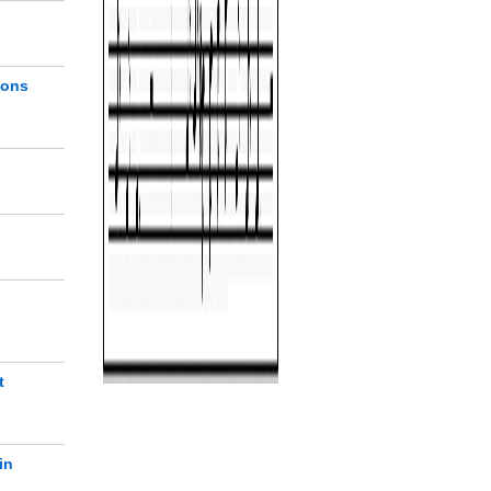
gons
t
in