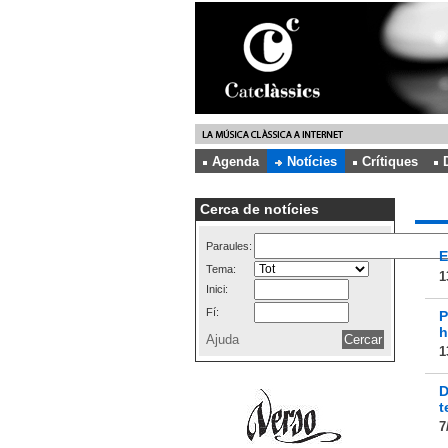
Agenda
Notícies
Crítiques
Cerca de notícies
Paraules:
E
Tema:
1
Inici:
Fí:
P
h
Ajuda
1
D
t
7