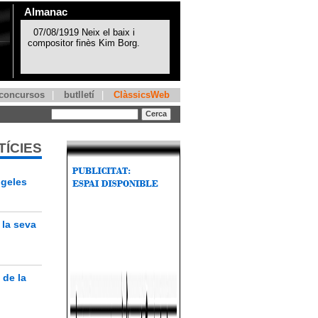
Almanac
concursos
|
butlletí
|
ClàssicsWeb
TÍCIES
ngeles
 la seva
 de la