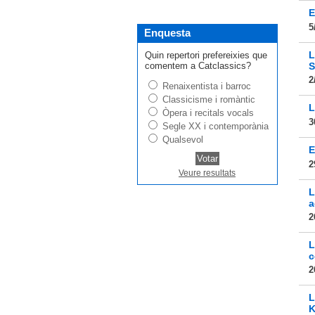
E
5
Enquesta
L
Quin repertori prefereixies que
comentem a Catclassics?
S
2
Renaixentista i barroc
Classicisme i romàntic
L
Òpera i recitals vocals
3
Segle XX i contemporània
Qualsevol
E
2
Veure resultats
L
a
2
L
c
2
L
K