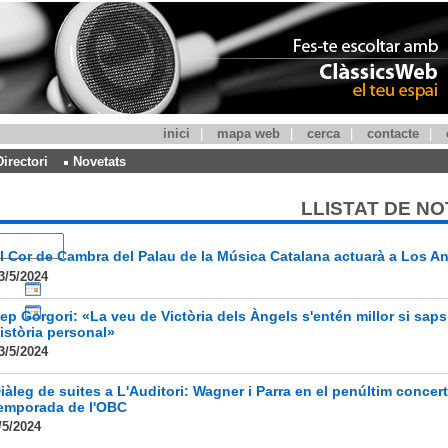
inici
|
mapa web
|
cerca
|
contacte
|
Directori
Novetats
LLISTAT DE NO
l Cor de Cambra del Palau de la Música Catalana actuarà a Los A
3/5/2024
ep Gorgori: «La veu de Victòria dels Àngels s'entén millor si saps
istòria personal»
3/5/2024
iàleg de suites a L'Auditori: Wagner i Parra en el penúltim concert
emporada de l'OBC
/5/2024