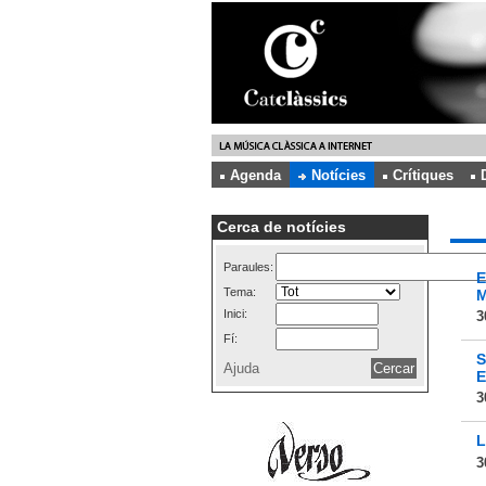
Agenda
Notícies
Crítiques
Cerca de notícies
Paraules:
E
Tema:
M
Inici:
3
Fí:
S
Ajuda
E
3
L
3