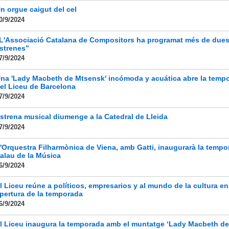
n orgue caigut del cel
0/9/2024
L'Associació Catalana de Compositors ha programat més de dues
strenes”
7/9/2024
na 'Lady Macbeth de Mtsensk' incómoda y acuática abre la temp
el Liceu de Barcelona
7/9/2024
strena musical diumenge a la Catedral de Lleida
7/9/2024
'Orquestra Filharmònica de Viena, amb Gatti, inaugurarà la tempo
alau de la Música
6/9/2024
l Liceu reúne a políticos, empresarios y al mundo de la cultura en
pertura de la temporada
6/9/2024
l Liceu inaugura la temporada amb el muntatge ‘Lady Macbeth de