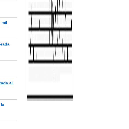
 mil
orada
rada al
 la