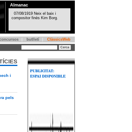
Almanac
concursos
|
butlletí
|
ClàssicsWeb
TÍCIES
nech i
ra pels