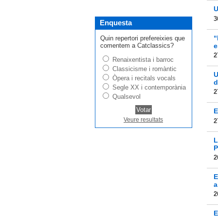
U
3
Enquesta
“
Quin repertori prefereixies que
comentem a Catclassics?
e
2
Renaixentista i barroc
Classicisme i romàntic
U
Òpera i recitals vocals
d
Segle XX i contemporània
2
Qualsevol
E
Veure resultats
2
L
P
2
E
a
2
E