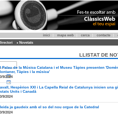
inici
|
mapa web
|
cerca
|
contacte
|
Directori
Novetats
LLISTAT DE NO
l Palau de la Música Catalana i el Museu Tàpies presenten 'Domè
ontaner, Tàpies i la música'
0/9/2024
avall, Hespèrion XXI i La Capella Reial de Catalunya inicien una gi
stats Units i Canadà
0/9/2024
leida ja gaudeix amb el so del nou orgue de la Catedral
0/9/2024