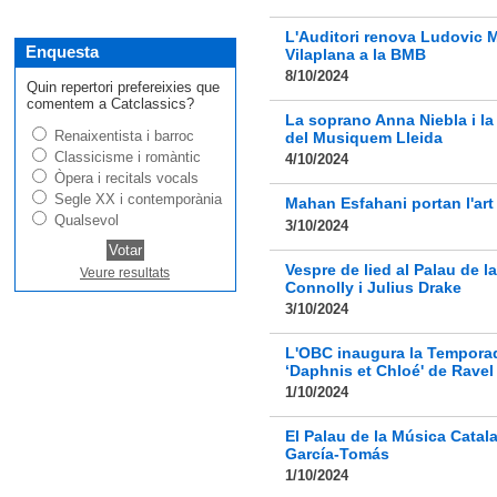
L'Auditori renova Ludovic M
Enquesta
Vilaplana a la BMB
8/10/2024
Quin repertori prefereixies que
comentem a Catclassics?
La soprano Anna Niebla i la
Renaixentista i barroc
del Musiquem Lleida
Classicisme i romàntic
4/10/2024
Òpera i recitals vocals
Segle XX i contemporània
Mahan Esfahani portan l'art
Qualsevol
3/10/2024
Vespre de lied al Palau de 
Veure resultats
Connolly i Julius Drake
3/10/2024
L'OBC inaugura la Temporada
‘Daphnis et Chloé' de Ravel
1/10/2024
El Palau de la Música Catal
García-Tomás
1/10/2024