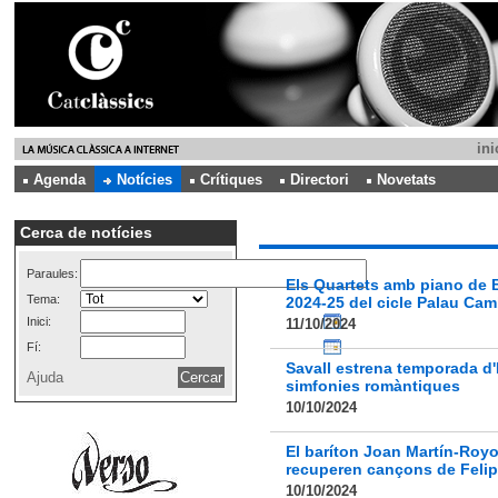
ini
Agenda
Notícies
Crítiques
Directori
Novetats
Cerca de notícies
Paraules:
Els Quartets amb piano de 
Tema:
2024-25 del cicle Palau Cam
Inici:
11/10/2024
Fí:
Savall estrena temporada d'
Ajuda
simfonies romàntiques
10/10/2024
El baríton Joan Martín-Royo
recuperen cançons de Felip
10/10/2024