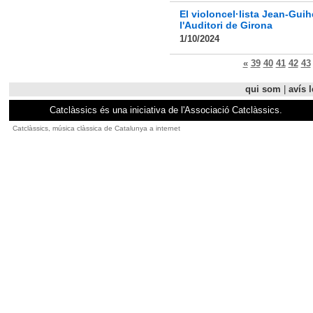
El violoncel·lista Jean-Gu
l'Auditori de Girona
1/10/2024
«
39
40
41
42
43
qui som
|
avís l
Catclàssics és una iniciativa de l'Associació Catclàssics.
Catclàssics, música clàssica de Catalunya a internet