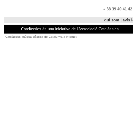
«
38
39
40
41
42
qui som
|
avís l
Catclàssics és una iniciativa de l'Associació Catclàssics.
Catclàssics, música clàssica de Catalunya a internet