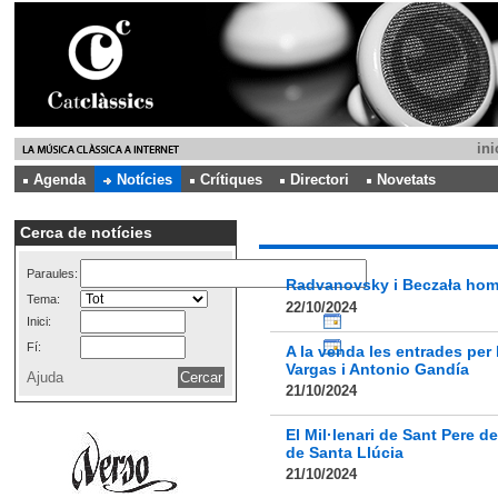
ini
Agenda
Notícies
Crítiques
Directori
Novetats
Cerca de notícies
Paraules:
Radvanovsky i Beczała hom
Tema:
22/10/2024
Inici:
Fí:
A la venda les entrades pe
Vargas i Antonio Gandía
Ajuda
21/10/2024
El Mil·lenari de Sant Pere d
de Santa Llúcia
21/10/2024