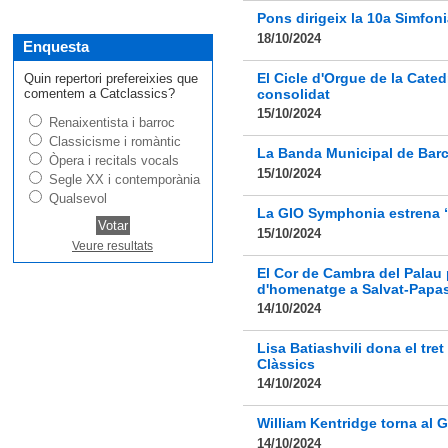
Pons dirigeix la 10a Simfoni
18/10/2024
Enquesta
El Cicle d'Orgue de la Cated
Quin repertori prefereixies que
comentem a Catclassics?
consolidat
15/10/2024
Renaixentista i barroc
Classicisme i romàntic
La Banda Municipal de Barc
Òpera i recitals vocals
15/10/2024
Segle XX i contemporània
Qualsevol
La GIO Symphonia estrena “R
15/10/2024
Veure resultats
El Cor de Cambra del Pala
d'homenatge a Salvat-Papas
14/10/2024
Lisa Batiashvili dona el tr
Clàssics
14/10/2024
William Kentridge torna al G
14/10/2024