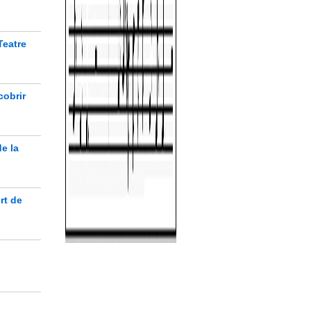
Teatre
cobrir
e la
rt de