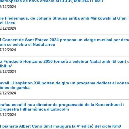
icroòperes de nova creació al CCCB, MACBA i Liceu
9/12/2024
ie Fledermaus, de Johann Strauss arriba amb Minkowski al Gran 
el Liceu
8/12/2024
l Concert de Sant Esteve 2024 proposa un viatge musical per des
om se celebra el Nadal arreu
7/12/2024
a Fundació Horitzons 2050 tornarà a celebrar Nadal amb ‘El cant d
ibil·la'
6/12/2024
avall i Hespèrion XXI porten de gira un programa dedicat al conso
ioles de gamba
2/12/2024
rufau escollit nou director de programació de la Konserthuset i
'Orquestra Filharmònica d'Estocolm
2/12/2024
l pianista Albert Cano Smit inaugura la 4ª edició del cicle Km0