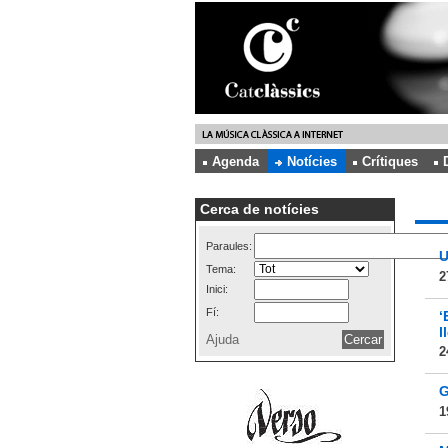
Agenda
Notícies
Crítiques
Cerca de notícies
Paraules:
U
Tema:
2
Inici:
Fí:
‘
l
Ajuda
2
G
1