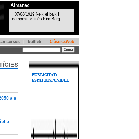
Almanac
concursos
|
butlletí
|
ClàssicsWeb
TÍCIES
2050 als
úblic