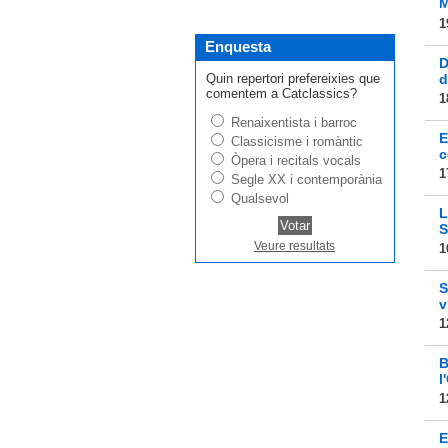
M
1
Enquesta
D
Quin repertori prefereixies que
d
comentem a Catclassics?
1
Renaixentista i barroc
E
Classicisme i romàntic
c
Òpera i recitals vocals
1
Segle XX i contemporània
Qualsevol
L
S
Veure resultats
1
S
v
1
B
l
1
E