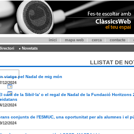
inici
|
mapa web
|
cerca
|
contacte
|
Directori
Novetats
LLISTAT DE NO
n viatge pel Nadal de mig món
7/12/2024
El cant de la Sibil·la' o el regal de Nadal de la Fundació Horitzons 
leidatans
4/12/2024
rans conjunts de l'ESMUC, una oportunitat per als alumnes i el p
9/12/2024