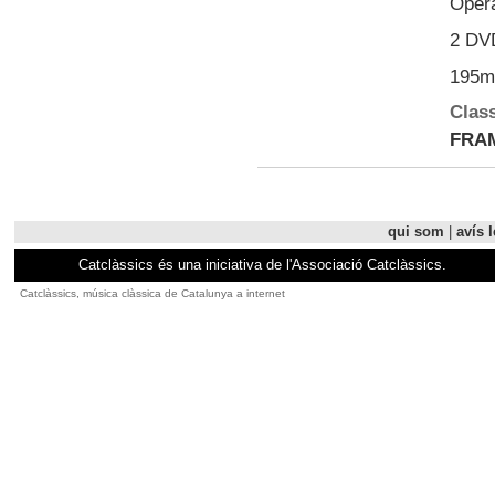
Óper
2 DV
195m
Class
FRAM
qui som
|
avís l
Catclàssics és una iniciativa de l'Associació Catclàssics.
Catclàssics, música clàssica de Catalunya a internet