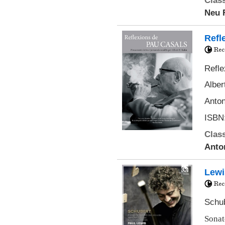
Class
Neu 
Refl
Refle
Alber
Anton
ISBN:
Class
Anto
Lewi
Schu
Sonat