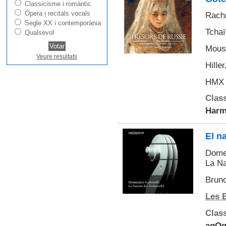
Classicisme i romàntic
Òpera i recitals vocals
Rach
Segle XX i contemporània
Tchaï
Qualsevol
Mouss
Veure resultats
Hille
HMX 
Class
Harm
El n
Domen
La Na
Brun
Les 
Class
agOg