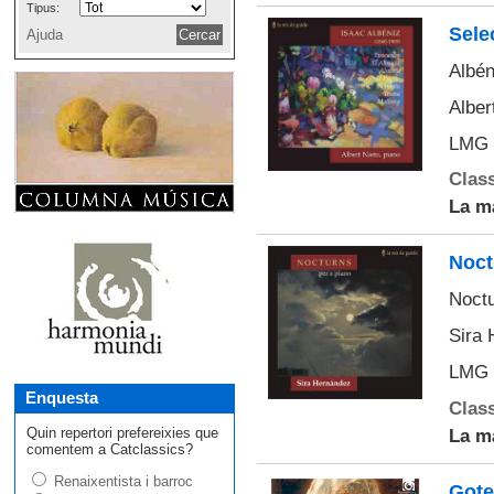
Tipus:
Selec
Ajuda
Albén
Alber
LMG 
Class
La m
Noct
Noctu
Sira 
LMG 
Enquesta
Class
Quin repertori prefereixies que
La m
comentem a Catclassics?
Renaixentista i barroc
Gote