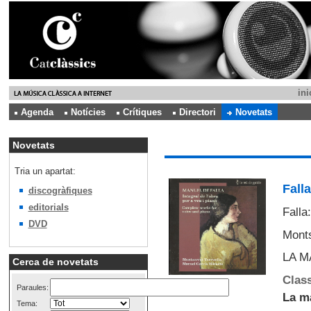
ini
Agenda
Notícies
Crítiques
Directori
Novetats
Novetats
Tria un apartat:
Falla
discogràfiques
editorials
Falla:
DVD
Monts
LA M
Cerca de novetats
Class
Paraules:
La m
Tema: