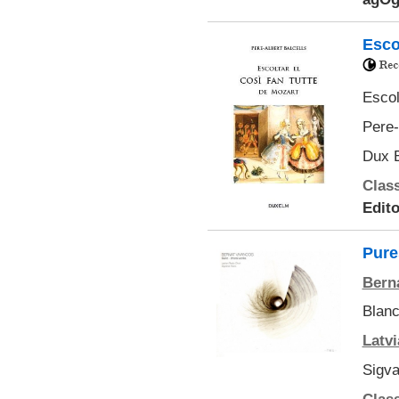
Escol
Escol
Pere-
Dux E
Class
Edito
Pure
Bern
Blanc
Latv
Sigv