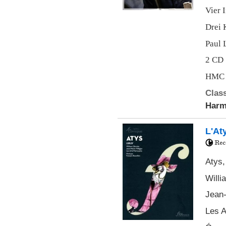
Vier 
Drei 
Paul 
2 CD
HMC 
Class
Harm
L'At
Atys,
Willi
Jean-
Les A