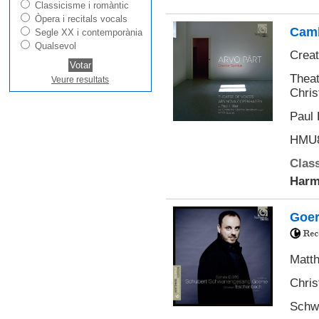
Classicisme i romàntic
Òpera i recitals vocals
Camb
Segle XX i contemporània
Qualsevol
Creat
Theat
Veure resultats
Chris
Paul H
HMU8
Class
Harm
Goer
Matth
Chris
Schwa