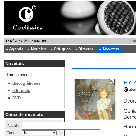
ini
Agenda
Notícies
Crítiques
Directori
Novetats
Novetats
Tria un apartat:
Els 
discogràfiques
editorials
DVD
Dvora
Genia
Cerca de novetats
Berne
Paraules:
Harm
Tema: