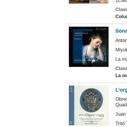
1CM0
Class
Colu
Sona
Anton
Miyuk
La m
Class
La m
L'or
Obres
Quadr
Juan 
Tritó