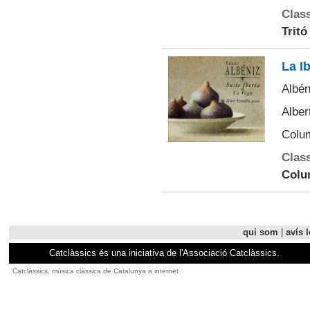
Class
Tritó
La Ib
Albén
Alber
Colu
Class
Colu
qui som
|
avís l
Catclàssics és una iniciativa de l'Associació Catclàssics.
Catclàssics, música clàssica de Catalunya a internet