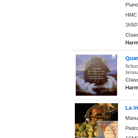
Piano
HMC 
1h50'
Class
Harm
Quar
Schum
Jerus
Class
Harm
La i
Manue
Pedro