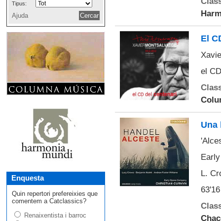
Class
Tipus:
Harm
Ajuda
El C
Xavie
el CD
Class
Colu
Una 
'Alce
Early
L. Cr
Enquesta
63'16
Quin repertori prefereixies que
comentem a Catclassics?
Class
Renaixentista i barroc
Chac