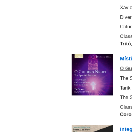
Xavie
Diver
Colu
Class
Tritó
Míst
O Gu
The S
Tarik
The S
Class
Coro
Inte