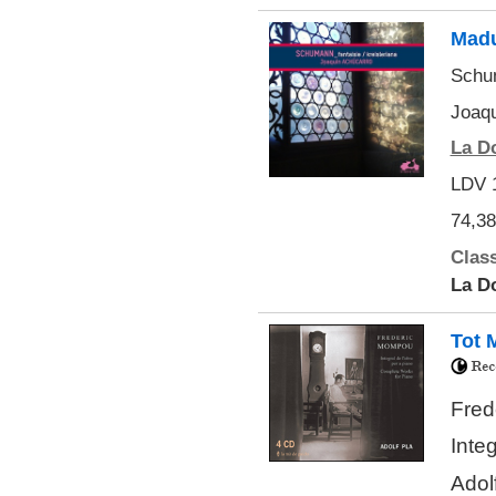
Madu
Schum
Joaqu
La Do
LDV 
74,38
Class
La Do
Tot
Fred
Integ
Adol