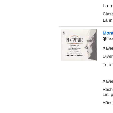
La m
Class
La m
Mont
Xavie
Diver
Tritó
Xavie
Rache
Lin, 
Hänss