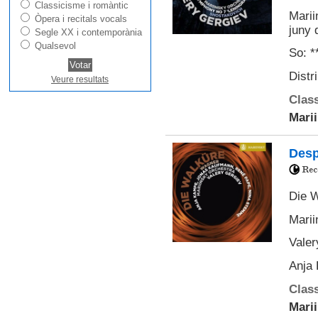
Classicisme i romàntic
Marii
Òpera i recitals vocals
juny 
Segle XX i contemporània
Qualsevol
So: **
Distr
Veure resultats
Class
Mari
Desp
Die W
Marii
Valer
Anja
Class
Mari