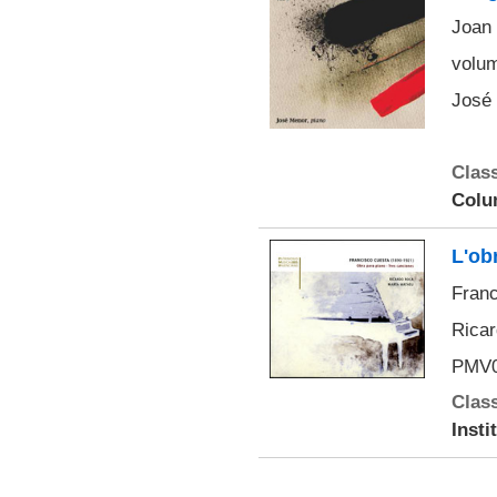
Joan 
volum
José 
Class
Colu
L'ob
Franc
Ricar
PMV0
Class
Insti