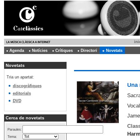
ini
Agenda
Notícies
Crítiques
Directori
Novetats
Novetats
Tria un apartat:
Una 
discogràfiques
editorials
Sacra
DVD
Vocal
James
Cerca de novetats
Class
Paraules:
Harm
Tema: