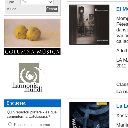
Tipus:
El M
Ajuda
Mompo
Fêtes
danse
Varia
calla
Adolf
LA M
2012
Class
La m
Enquesta
La L
Quin repertori prefereixies que
Xosta
comentem a Catclassics?
Marii
Renaixentista i barroc