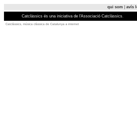
qui som
|
avís l
Catclàssics és una iniciativa de l'Associació Catclàssics.
Catclàssics, música clàssica de Catalunya a internet