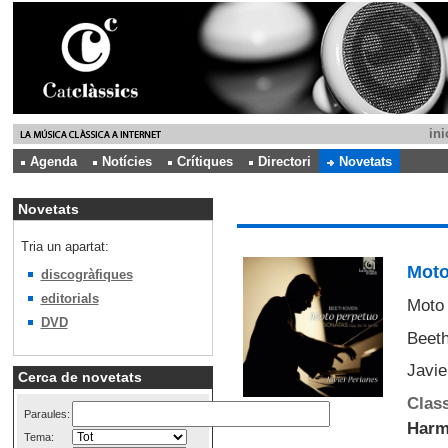
ini
Agenda
Notícies
Crítiques
Directori
Novetats
Novetats
Tria un apartat:
Moto
discogràfiques
editorials
Moto 
DVD
Beeth
Javie
Cerca de novetats
Class
Paraules:
Harm
Tema: