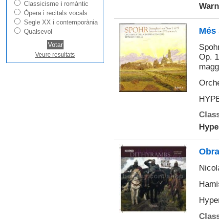
Classicisme i romàntic
Warn
Òpera i recitals vocals
Segle XX i contemporània
Més 
Qualsevol
Spohr
Veure resultats
Op. 1
maggi
Orche
HYPE
Class
Hype
Obra
Nicol
Hamis
Hype
Class