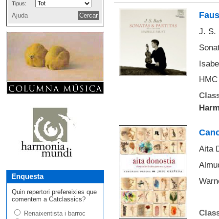
Tipus:
Faus
Ajuda
J. S.
Sona
Isabe
HMC 
Class
Harm
Canc
Aita 
Almud
Enquesta
Warn
Quin repertori prefereixies que
comentem a Catclassics?
Class
Renaixentista i barroc