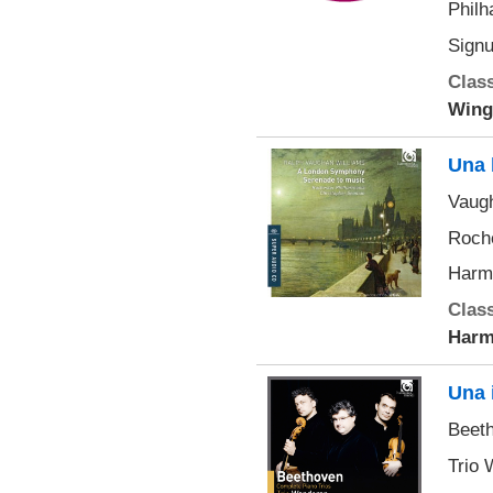
Philh
Sign
Class
Wing
Una 
Vaugh
Roche
Harm
Class
Harm
Una 
Beeth
Trio 