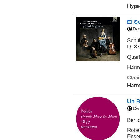
Hype
El S
Schub
D. 87
Quart
Harm
Class
Harm
Un Be
Berli
Rober
Ensem