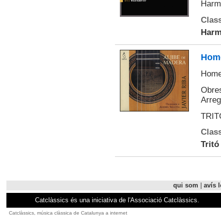
Harm
Class
Harm
Home
Home
Obres
Arreg
TRIT
Class
Tritó
qui som
|
avís l
Catclàssics és una iniciativa de l'Associació Catclàssics.
Catclàssics, música clàssica de Catalunya a internet