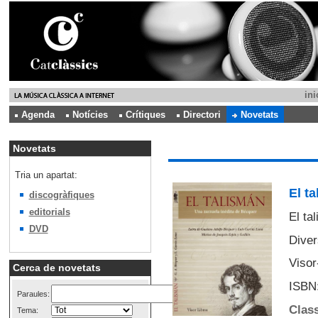
ini
Agenda
Notícies
Crítiques
Directori
Novetats
Novetats
Tria un apartat:
El t
discogràfiques
editorials
El ta
DVD
Diver
Visor
Cerca de novetats
ISBN:
Paraules:
Class
Tema: