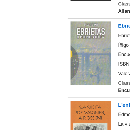
Class
Alian
Ebrie
Ebrie
Íñigo
Encue
ISBN:
Valor
Class
Encu
L'en
Edmo
La vi