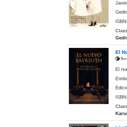
Javie
Gedis
ISBN:
Class
Gedis
El N
El nu
Emil
Edici
ISBN:
Class
Karu