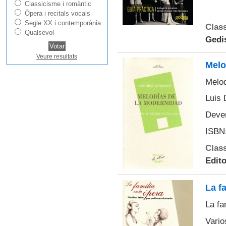
Classicisme i romàntic
Òpera i recitals vocals
Segle XX i contemporània
Class
Qualsevol
Gedis
Veure resultats
Melo
Melod
Luis 
Deven
ISBN:
Class
Edito
La f
La fa
Vario