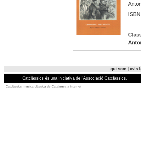
Anton
ISBN:
Class
Anto
qui som
|
avís l
Catclàssics és una iniciativa de l'Associació Catclàssics.
Catclàssics, música clàssica de Catalunya a internet