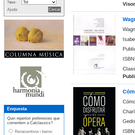
Tipus:
Visor
Ajuda
Wagn
Wagne
Isabe
Publi
ISBN:
Class
Publ
Cómo
Cómo 
Enquesta
Char
Quin repertori prefereixies que
Gedis
comentem a Catclassics?
ISBN:
Renaixentista i barroc