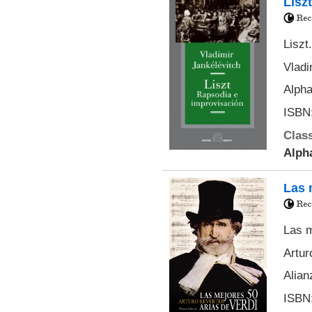
Lisz
Liszt
Vladi
Alpha
ISBN:
Class
Alph
Las 
Las m
Artur
Alian
ISBN: