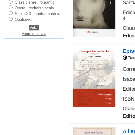
Santi
Classicisme i romàntic
Òpera i recitals vocals
Edici
Segle XX i contemporània
4
Qualsevol
Class
Veure resultats
Edic
Epis
Corre
Isabe
Edito
ISBN:
Class
Edito
A l'