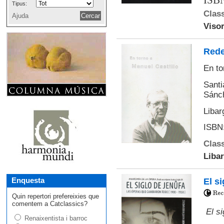
ISBN
Tipus:
Class
Ajuda
Visor
Rede
En to
Santi
Sánch
Libar
ISBN:
Class
Libar
Enquesta
El s
Quin repertori prefereixies que
comentem a Catclassics?
El s
Renaixentista i barroc