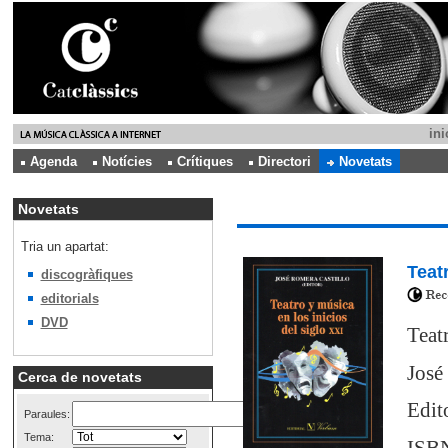
ini
Agenda
Notícies
Crítiques
Directori
Novetats
Novetats
Tria un apartat:
Teat
discogràfiques
editorials
DVD
Teat
José
Cerca de novetats
Edit
Paraules:
Tema: