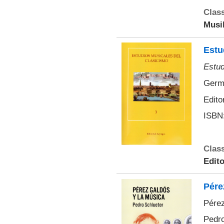
Class
Musi
Estu
Estud
Germá
Edito
ISBN:
Class
Edito
Pére
Pérez
Pedro