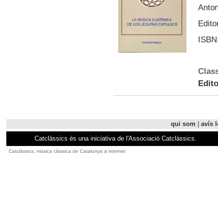
Anton
Edito
ISBN:
Class
Edito
qui som
|
avís l
Catclàssics és una iniciativa de l'Associació Catclàssics.
Catclàssics, música clàssica de Catalunya a internet