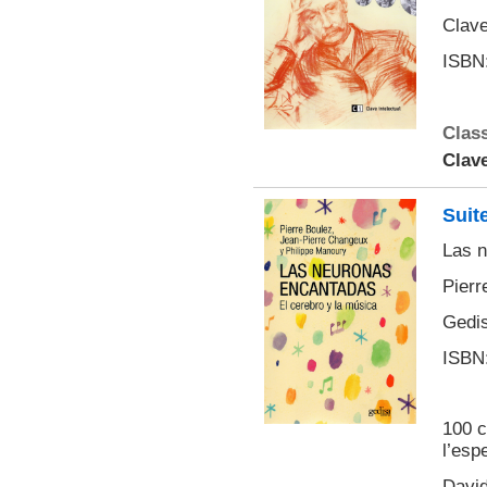
Clave
ISBN:
Class
Clave
Suite
Las n
Pierr
Gedis
ISBN:
100 c
l’esp
David