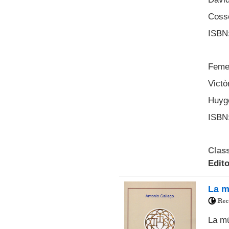
Cosse
ISBN:
Femen
Victò
Huyge
ISBN:
Class
Edito
La m
La mú