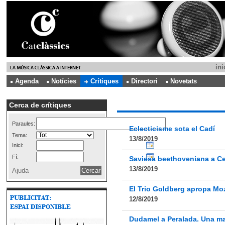
ini
Agenda
Notícies
Crítiques
Directori
Novetats
Cerca de crítiques
Paraules:
Eclecticisme sota el Cadí
Tema:
13/8/2019
Inici:
Fí:
Saviesa beethoveniana a Ce
13/8/2019
Ajuda
El Trio Goldberg apropa Moza
12/8/2019
Dudamel a Peralada. Una mal