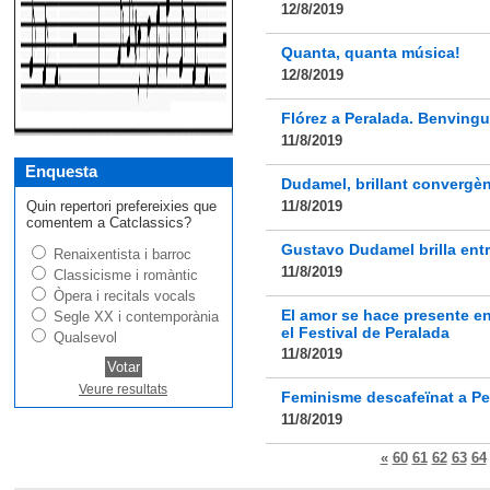
12/8/2019
Quanta, quanta música!
12/8/2019
Flórez a Peralada. Benvingut
11/8/2019
Enquesta
Dudamel, brillant convergènc
Quin repertori prefereixies que
11/8/2019
comentem a Catclassics?
Gustavo Dudamel brilla ent
Renaixentista i barroc
11/8/2019
Classicisme i romàntic
Òpera i recitals vocals
El amor se hace presente e
Segle XX i contemporània
el Festival de Peralada
Qualsevol
11/8/2019
Veure resultats
Feminisme descafeïnat a Pe
11/8/2019
«
60
61
62
63
64