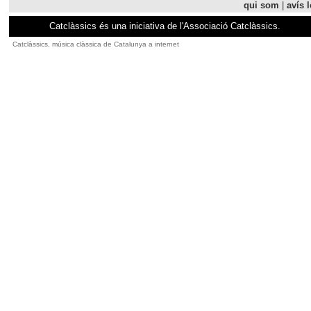
qui som
|
avís l
Catclàssics és una iniciativa de l'Associació Catclàssics.
Catclàssics, música clàssica de Catalunya a internet