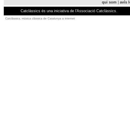
qui som
|
avís l
Catclàssics és una iniciativa de l'Associació Catclàssics.
Catclàssics, música clàssica de Catalunya a internet