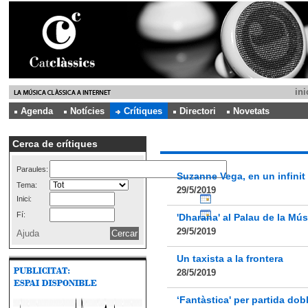
ini
Agenda
Notícies
Crítiques
Directori
Novetats
Cerca de crítiques
Paraules:
Suzanne Vega, en un infinit 
Tema:
29/5/2019
Inici:
Fí:
'Dharana' al Palau de la Mús
29/5/2019
Ajuda
Un taxista a la frontera
28/5/2019
‘Fantàstica' per partida dob