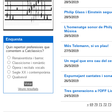
28/5/2019
Philip Glass i Einstein segu
28/5/2019
L'homenatge sonor de Philip
Música
28/5/2019
Enquesta
Més Telemann, si us plau!
Quin repertori prefereixies que
comentem a Catclassics?
27/5/2019
Renaixentista i barroc
Un regal que ens cau del ce
Classicisme i romàntic
26/5/2019
Òpera i recitals vocals
Segle XX i contemporània
Espurnejant cantates i son
Qualsevol
26/5/2019
Veure resultats
Tres generacions a l'OFF Li
24/5/2019
«
69
70
71
72
73