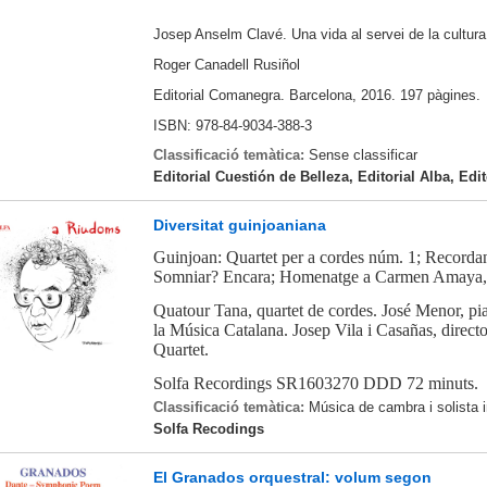
Josep Anselm Clavé. Una vida al servei de la cultura i 
Roger Canadell Rusiñol
Editorial Comanegra. Barcelona, 2016. 197 pàgines.
ISBN: 978-84-9034-388-3
Classificació temàtica:
Sense classificar
Editorial Cuestión de Belleza, Editorial Alba, Ed
Diversitat guinjoaniana
Guinjoan: Quartet per a cordes núm. 1; Recorda
Somniar? Encara; Homenatge a Carmen Amaya, S
Quatour Tana, quartet de cordes. José Menor, p
la Música Catalana. Josep Vila i Casañas, direc
Quartet.
Solfa Recordings SR1603270 DDD
72 minuts.
Classificació temàtica:
Música de cambra i solista 
Solfa Recodings
El Granados orquestral: volum segon