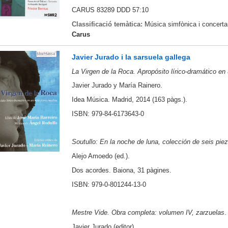
CARUS 83289 DDD 57:10
Classificació temàtica:
Música simfònica i concerta
Carus
Javier Jurado i la sarsuela gallega
La Virgen de la Roca. Apropósito lírico-dramático en
Javier Jurado y María Rainero.
Idea Música. Madrid, 2014 (163 pàgs.).
ISBN: 979-84-6173643-0
Soutullo: En la noche de luna, colección de seis piez
Alejo Amoedo (ed.).
Dos acordes. Baiona, 31 pàgines.
ISBN: 979-0-801244-13-0
Mestre Vide. Obra completa: volumen IV, zarzuelas
.
Javier Jurado (editor).