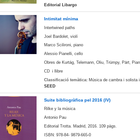
Editorial Libargo
Intimitat mínima
Intertwined paths
Joel Bardolet, violí
Marco Scilironi, piano
Alessio Pianelli, cello
Obres de Kurtág, Telemann, Oliu, Trümpy, Pärt, Piane
CD i llibre
Classificació temàtica:
Música de cambra i solista 
SEED
Suite bibliogràfica pel 2016 (IV)
Rilke y la música
Antonio Pau
Editorial Trotta. Madrid, 2016. 109 pàgs.
ISBN: 978-84- 9879-665-0