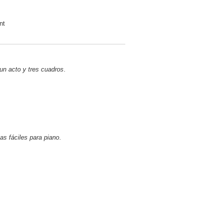
nt
 un acto y tres cuadros
.
as fáciles para piano
.