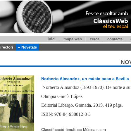
inici
|
mapa web
|
cerca
|
contacte
|
irectori
Novetats
NO
Norberto Almandoz, un músic basc a Sevilla
Norberto Almandoz (1893-1970). De norte a sur,
Olimpia García López.
Editorial Libargo. Granada, 2015. 419 pàgs.
ISBN: 978-84-938812-8-3
Classificació temàtica:
Música sacra