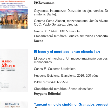
Goyescas: intermezzo; Danza de los ojos verdes, Da
simfònic Dante).
Gemma Coma-Alabert, mezzosoprano. Jesús Álvarez 
OBC, Pablo González, director.
Naxos 8.573264. DDD 58 minuts.
Classificació temàtica:
Música simfònica i concerta
Naxos
El beso y el mordisco: entre ciència i art
El beso y el mordisco. Un museo imaginario con ves
monocordios.
Carles E. Calderón Urreiztieta
Huygens Edicions. Barcelona, 2016. 200 pàgs.
ISBN: 978-84-15663-56-0
Classificació temàtica:
Sense classificar
Huygens Editorial
Tancant un cicle simfònic: Granados orquest