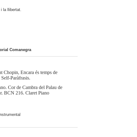
la llibertat.
itorial Comanegra
nt Chopin, Encara és temps de
elf-Paràfrasis.
iano. Cor de Cambra del Palau de
tor. BCN 216. Claret Piano
instrumental