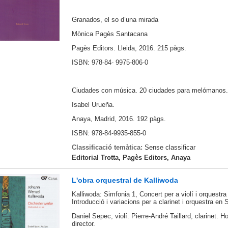
Granados, el so d’una mirada
Mònica Pagès Santacana
Pagès Editors. Lleida, 2016. 215 pàgs.
ISBN: 978-84- 9975-806-0
Ciudades con música. 20 ciudades para melómanos.
Isabel Urueña.
Anaya, Madrid, 2016. 192 pàgs.
ISBN: 978-84-9935-855-0
Classificació temàtica:
Sense classificar
Editorial Trotta, Pagès Editors, Anaya
L'obra orquestral de Kalliwoda
Kalliwoda: Simfonia 1, Concert per a violí i orquestr
Introducció i variacions per a clarinet i orquestra en 
Daniel Sepec, violí. Pierre-André Taillard, clarinet. H
director.