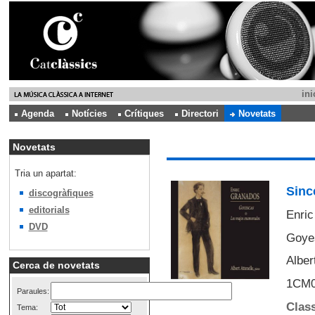
ini
Agenda
Notícies
Crítiques
Directori
Novetats
Novetats
Tria un apartat:
Sinc
discogràfiques
editorials
Enric
DVD
Goye
Alber
Cerca de novetats
1CM0
Paraules:
Class
Tema: