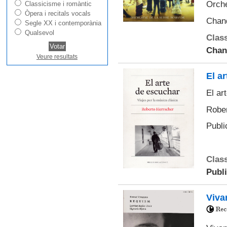
Orche
Classicisme i romàntic
Òpera i recitals vocals
Chan
Segle XX i contemporània
Qualsevol
Class
Chan
Veure resultats
El a
El ar
Rober
Publi
Class
Publi
Viva