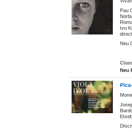
Viva
Pau C
Norbu
Roman
Ivo K
direct
Neu 0
Class
Neu 
Pica-
Morer
Josep
Bardo
Etxeb
Disc