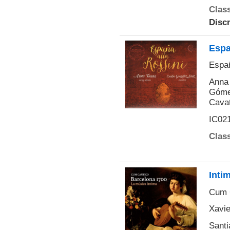
Class
Disc
Espa
Españ
Anna 
Gómez
Cavat
IC02
Class
Inti
Cum 
Xavie
Santi