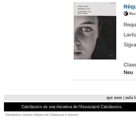
Rèqu
Requi
Lavti
Sigva
Class
Neu
qui som
|
avís l
Catclàssics és una iniciativa de l'Associació Catclàssics.
Catclàssics, música clàssica de Catalunya a internet