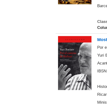
Barce
Class
Colu
Mostr
Por e
Yuri 
Acant
IBSN:
Histo
Ricar
Minis