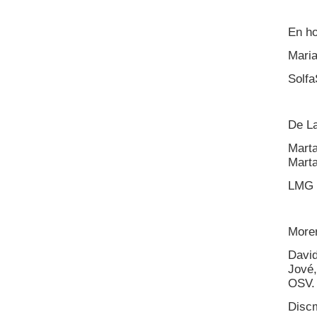
En ho
Maria
Solf
De La
Marta
Marta
LMG 
Morer
David
Jové,
OSV. 
Disc