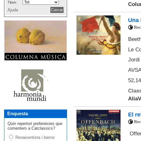
Tipus:
Colu
Ajuda
Una 
Beeth
Le Co
Jordi 
AVSA
52,14
Class
Alia
Enquesta
El r
Quin repertori prefereixies que
comentem a Catclassics?
Offen
Renaixentista i barroc