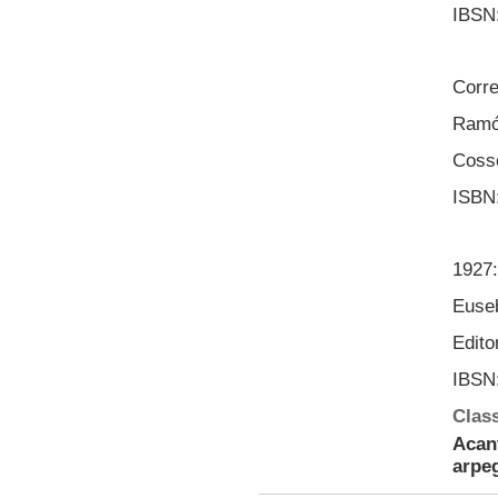
IBSN:
Corr
Ramó
Cosse
ISBN:
1927:
Euseb
Edito
IBSN:
Class
Acant
arpe