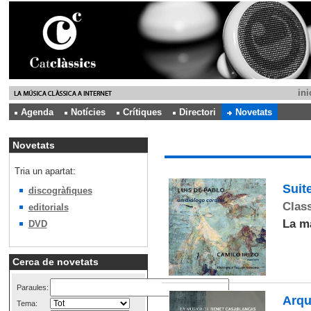
ini
Agenda
Notícies
Crítiques
Directori
Novetats
Novetats
Tria un apartat:
Suit
discogràfiques
Class
editorials
La m
DVD
Cerca de novetats
Paraules:
Arqu
Tema: