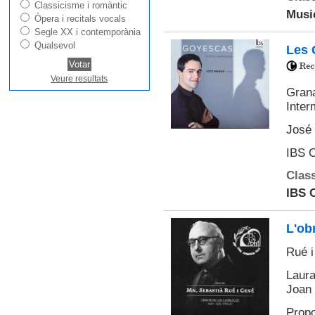
Classicisme i romàntic
Musi
Òpera i recitals vocals
Segle XX i contemporània
Qualsevol
Les 
Veure resultats
Grana
Inter
José 
IBS C
Class
IBS C
L'ob
Rué i
Laura
Joan 
Propo