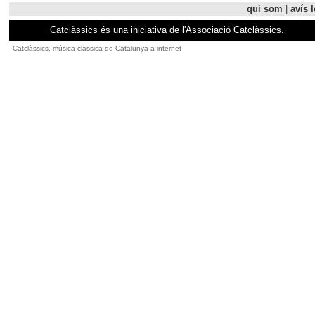
qui som
|
avís l
Catclàssics és una iniciativa de l'Associació Catclàssics.
Catclàssics, música clàssica de Catalunya a internet