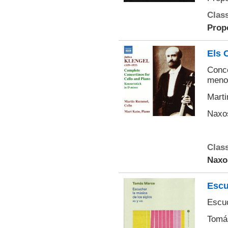
Class
Prop
Els 
Conce
menor
Marti
Naxo
Class
Naxo
Escu
Escuc
Tomá