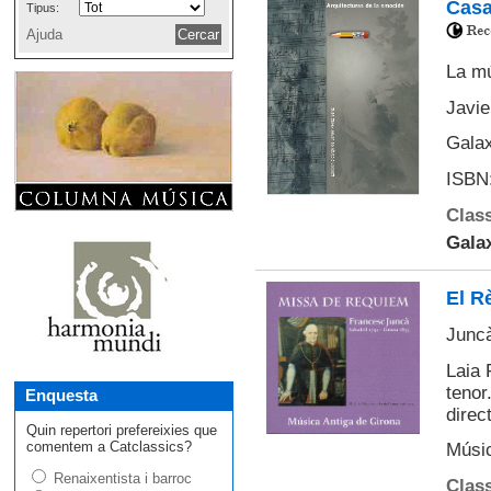
Casa
Tipus:
Ajuda
La mú
Javie
Galax
ISBN:
Class
Gala
El R
Juncà
Laia 
tenor
Enquesta
direc
Quin repertori prefereixies que
comentem a Catclassics?
Músic
Renaixentista i barroc
Class