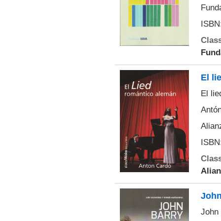
Funda
ISBN:
Class
Fund
El l
El li
Antón
Alian
ISBN:
Class
Alia
John
John 