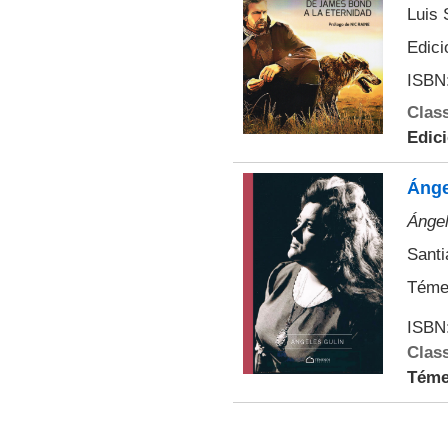
Luis 
Edici
ISBN:
Class
Edic
Ánge
Ángel
Santi
Témen
ISBN
Class
Téme