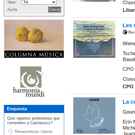
Class
Tipus:
Ajuda
Libar
Les 
Weing
Tsche
Basel
CPO
Class
CPO
La c
Enquesta
Goun
Quin repertori prefereixies que
Erin 
comentem a Catclassics?
Michè
Renaixentista i barroc
Jean)