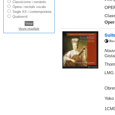
Classicisme i romàntic
Òpera i recitals vocals
OPE
Segle XX i contemporània
Class
Qualsevol
Oper
Veure resultats
Suite
Nouve
Gista
Thoma
LMG 
Obre
Yoko 
1CM0