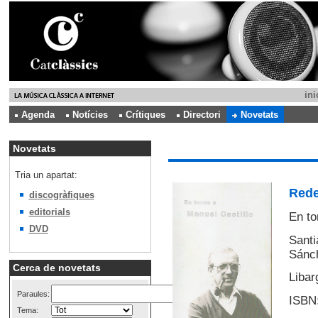
ini
Agenda
Notícies
Crítiques
Directori
Novetats
Novetats
Tria un apartat:
Rede
discogràfiques
editorials
En to
DVD
Santi
Sánch
Cerca de novetats
Libar
Paraules:
ISBN:
Tema: