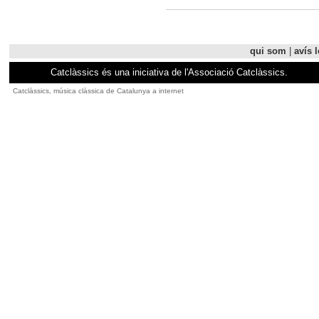
qui som
|
avís l
Catclàssics és una iniciativa de l'Associació Catclàssics.
Catclàssics, música clàssica de Catalunya a internet