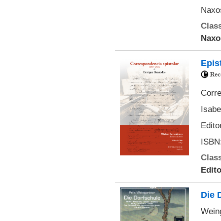
Naxos
Class
Naxo
Epis
Corre
Isabe
Edito
ISBN:
Class
Edito
Die 
Weing