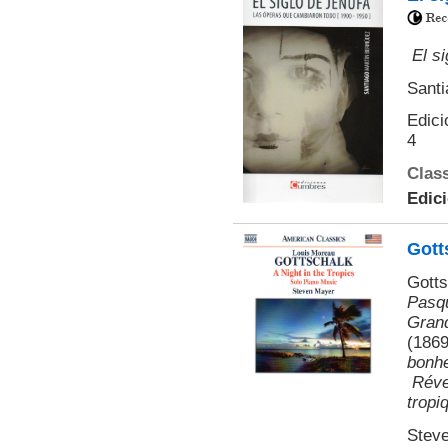
El s
Santi
Edici
4
Class
Edic
Gott
Gotts
Pasq
Grand
(1869
bonh
Réve
tropi
Steve