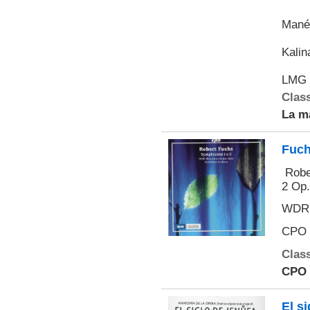
Manén
Kalin
LMG 
Class
La m
Fuch
Rober
2 Op.
WDRSi
CPO 
Class
CPO
El s