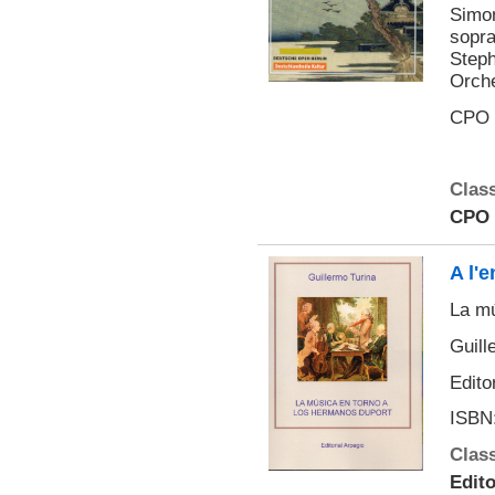
Simon
sopr
Step
Orche
CPO 
Class
CPO
A l'
La mú
Guill
Edito
ISBN:
Class
Edito