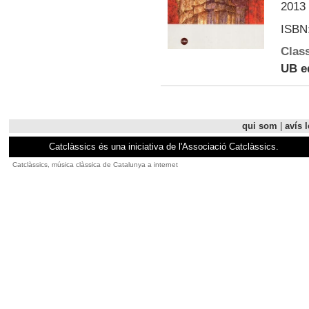
2013 
ISBN:
Class
UB e
qui som
|
avís l
Catclàssics és una iniciativa de l'Associació Catclàssics.
Catclàssics, música clàssica de Catalunya a internet