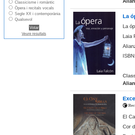
Alia
Classicisme i romàntic
Òpera i recitals vocals
Segle XX i contemporània
La ó
Qualsevol
La óp
Veure resultats
Laia 
Alian
ISBN:
Class
Alia
Exce
El Ca
Cor d