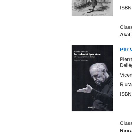
ISBN:
Class
Akal
Per v
Pierr
Deliè
Vicen
Riura
ISBN:
Class
Riura