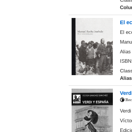
Class
Colu
El e
El ec
Manue
Alias
ISBN
Class
Alias
Verd
Verdi
Víct
Edici