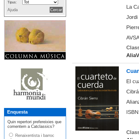
Tipus:
La Ca
Ajuda
Jordi
Pierr
AVSA
Class
Alia
Cuar
El cu
Cibrá
Alian
ISBN:
Enquesta
Quin repertori prefereixies que
comentem a Catclassics?
Class
Renaixentista i barroc