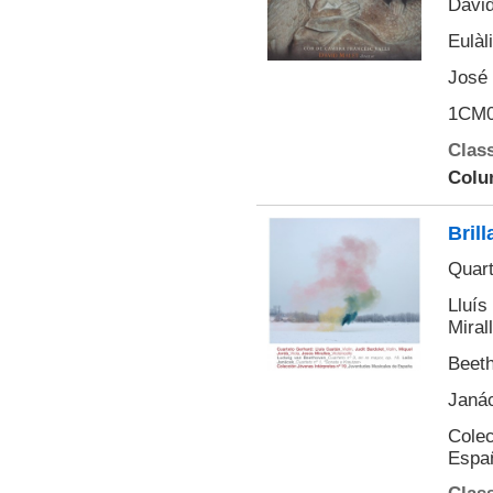
David
Eulàl
José 
1CM0
Class
Colu
Bril
Quart
Lluís
Miral
Beeth
Janác
Colec
Espa