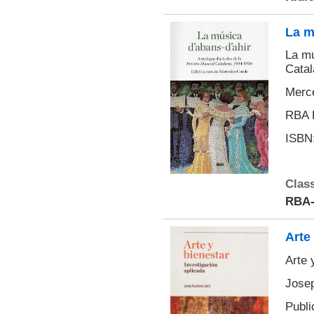
La m
La mú
Catal
Merce
RBA L
ISBN:
Class
RBA-
Arte
Arte 
Josep
Publi