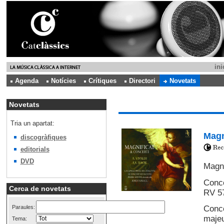
ini
Agenda
Notícies
Crítiques
Directori
Novetats
Novetats
Tria un apartat:
Magn
discogràfiques
editorials
DVD
Magni
Conce
Cerca de novetats
RV 57
Paraules:
Conce
majeu
Tema: